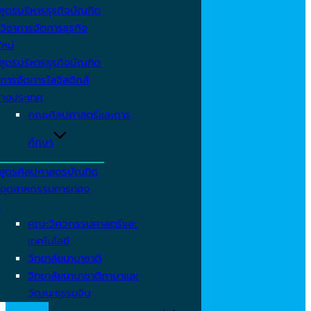
สูตรบริหารธุรกิจบัณฑิต
วิชาการจัดการธุรกิจ
ใหม่
สูตรบริหารธุรกิจบัณฑิต
การจัดการโลจิสติกส์
่างประเทศ
คณะศิลปศาสตร์และการ
ศึกษา
สูตรศิลปศาสตรบัณฑิต
าอุตสาหกรรมการท่อง
ว
คณะวิศวกรรมศาสตร์และ
เทคโนโลยี
วิทยาลัยนานาชาติ
วิทยาลัยนานาชาติภาษาและ
วัฒนะธรรมจีน