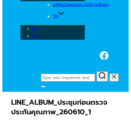
ปฏิทินวันหยุดประจำปีการศึกษา
TH
EN
CN
Faceb
Search
for:
Toggle
sidebar
LINE_ALBUM_ประชุมก่อนตรวจ
&
navigation
ประกันคุณภาพ_260610_1