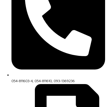
054-811603-4, 054-811610, 093-1369236