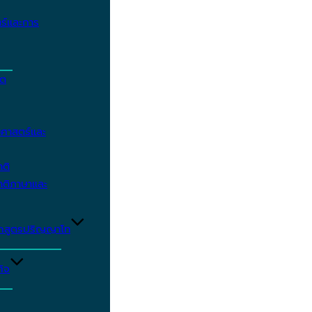
ร์และการ
ิต
ศาสตร์และ
าติ
าติภาษาและ
ักสูตรปริญญาโท
ิจ