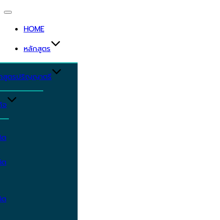
Toggle
navigation
HOME
หลักสูตร
ักสูตรปริญญาตรี
ิจ
ิต
ิต
ิต