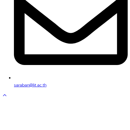
saraban@lit.ac.th
Scroll
to
top