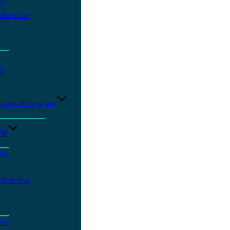
าร
ร์และการ
ร
ักสูตรปริญญาเอก
กิจ
ฑิต
ร์และการ
ฑิต