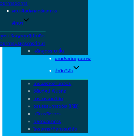
วิชาการจัดการ
คณะศิลปศาสตร์และการ
ศึกษา
สูตรปรัชญาดุษฎีบัณฑิต
วิชาการบริหารการศึกษา
หลักสูตรระยะสั้น
งานประกันคุณภาพ
สำนักวิจัย
โครงสร้างสำนักวิจัย
วิสัยทัศน์ พันธกิจ
วารสารงานวิจัย
จริยธรรมการวิจัย (IRB)
บริการวิชาการ
ผลงานวิชาการ
โครงการ/กิจกรรมวิจัย