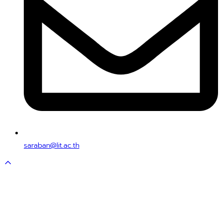
saraban@lit.ac.th
Scroll
to
top