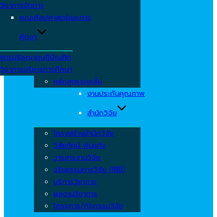
วิชาการจัดการ
คณะศิลปศาสตร์และการ
ศึกษา
สูตรปรัชญาดุษฎีบัณฑิต
วิชาการบริหารการศึกษา
หลักสูตรระยะสั้น
งานประกันคุณภาพ
สำนักวิจัย
โครงสร้างสำนักวิจัย
วิสัยทัศน์ พันธกิจ
วารสารงานวิจัย
จริยธรรมการวิจัย (IRB)
บริการวิชาการ
ผลงานวิชาการ
โครงการ/กิจกรรมวิจัย