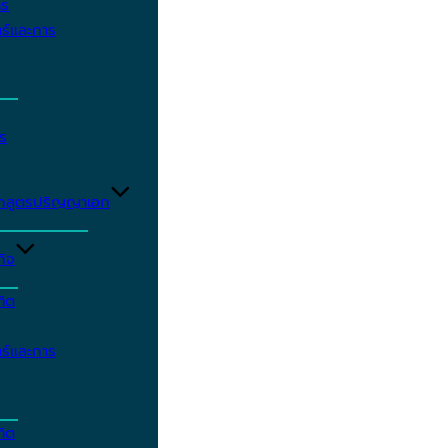
าร
ร์และการ
ร
ักสูตรปริญญาเอก
กิจ
ฑิต
ร์และการ
ฑิต