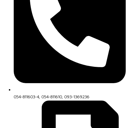
054-811603-4, 054-811610, 093-1369236