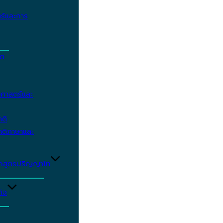
ร์และการ
ิต
ศาสตร์และ
าติ
าติภาษาและ
ักสูตรปริญญาโท
ิจ