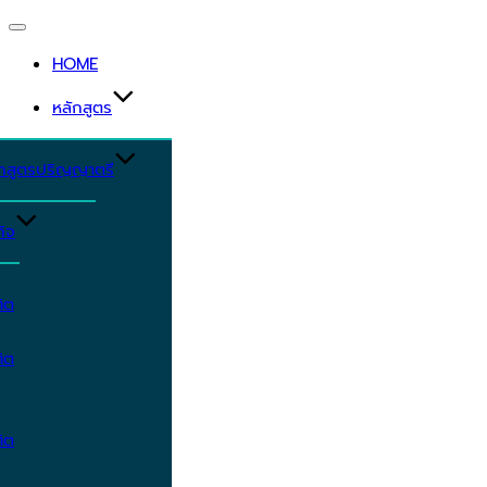
Toggle
navigation
HOME
หลักสูตร
ักสูตรปริญญาตรี
ิจ
ิต
ิต
ิต