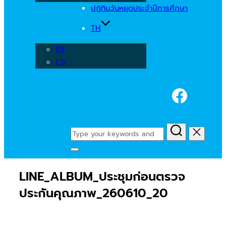
ปฏิทินวันหยุดประจำปีการศึกษา
TH
EN
CN
Faceb
Search
for:
Toggle
sidebar
LINE_ALBUM_ประชุมก่อนตรวจ
&
navigation
ประกันคุณภาพ_260610_20