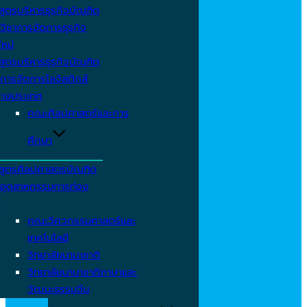
สูตรบริหารธุรกิจบัณฑิต
วิชาการจัดการธุรกิจ
ใหม่
สูตรบริหารธุรกิจบัณฑิต
การจัดการโลจิสติกส์
่างประเทศ
คณะศิลปศาสตร์และการ
ศึกษา
สูตรศิลปศาสตรบัณฑิต
าอุตสาหกรรมการท่อง
ว
คณะวิศวกรรมศาสตร์และ
เทคโนโลยี
วิทยาลัยนานาชาติ
วิทยาลัยนานาชาติภาษาและ
วัฒนะธรรมจีน