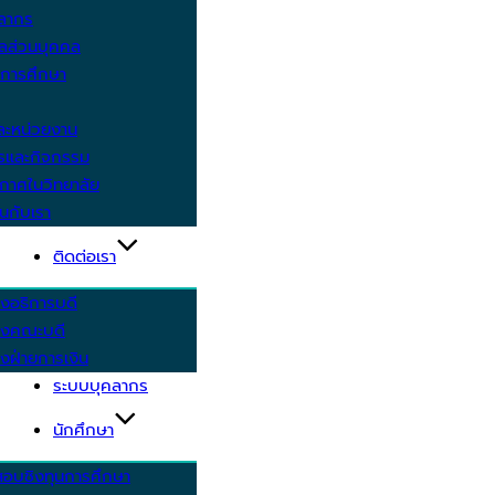
คลากร
ูลส่วนบุคคล
ีการศึกษา
ะหน่วยงาน
ารและกิจกรรม
กาศในวิทยาลัย
นกับเรา
ติดต่อเรา
งอธิการบดี
รงคณะบดี
งฝ่ายการเงิน
ระบบบุคลากร
นักศึกษา
สอบชิงทุนการศึกษา