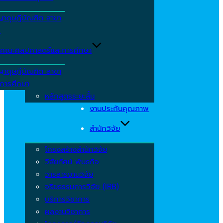
ญาดุษฎีบัณฑิต สาขา
ร
คณะศิลปศาสตร์และการศึกษา
ญาดุษฎีบัณฑิต สาขา
รการศึกษา
หลักสูตรระยะสั้น
งานประกันคุณภาพ
สำนักวิจัย
โครงสร้างสำนักวิจัย
วิสัยทัศน์ พันธกิจ
วารสารงานวิจัย
จริยธรรมการวิจัย (IRB)
บริการวิชาการ
ผลงานวิชาการ