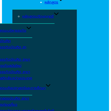
หลักสูตร
หลักสูตรปริญญาตรี
คณะบริหารธุรกิจ
ีบัณฑิต
รธุรกิจบัณฑิต สา
รธุรกิจบัณฑิต สาขา
ธุรกิจสมัยใหม่
รธุรกิจบัณฑิต สาขา
สติกส์ระหว่างประเทศ
คณะศิลปศาสตร์และการศึกษา
ศาสตรบัณฑิต สาขา
รท่องเที่ยว
คณะวิศวกรรมศาสตร์และเทคโนโลยี