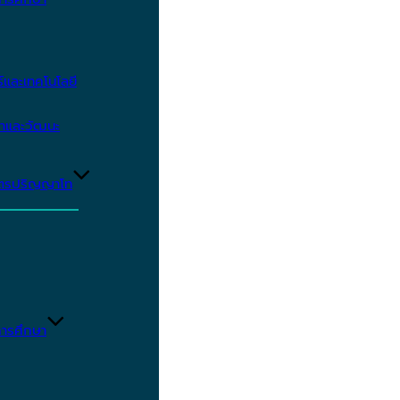
และเทคโนโลยี
ษาและวัฒนะ
ูตรปริญญาโท
ารศึกษา