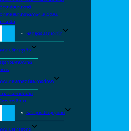
วิทยาลัยนานาชาติ
วิทยาลัยนานาชาติภาษาและวัฒนะ
ธรรมจีน
หลักสูตรปริญญาโท
คณะบริหารธุรกิจ
รธุรกิจมหาบัณฑิต
ัดการ
คณะศิลปศาสตร์และการศึกษา
าศาสตรมหาบัณฑิต
ริหารการศึกษา
หลักสูตรปริญญาเอก
คณะบริหารธุจกิจ