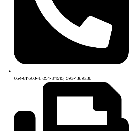
054-811603-4, 054-811610, 093-1369236