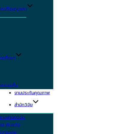
ูตรปริญญาเอก
ารศึกษา
ตรระยะสั้น
งานประกันคุณภาพ
สำนักวิจัย
้างสำนักวิจัย
ัศน์ พันธกิจ
งานวิจัย