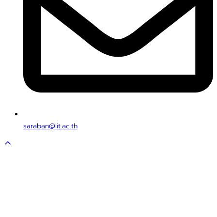
saraban@lit.ac.th
Scroll
to
top