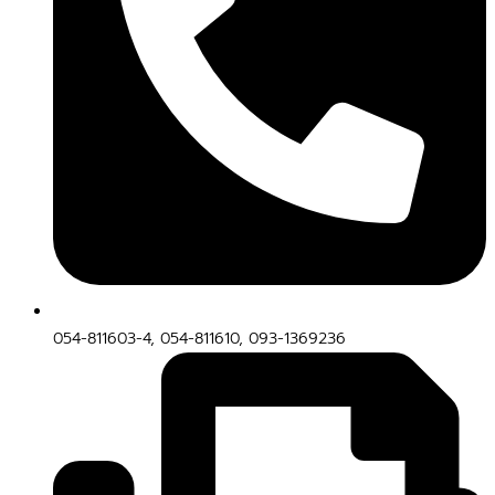
054-811603-4, 054-811610, 093-1369236