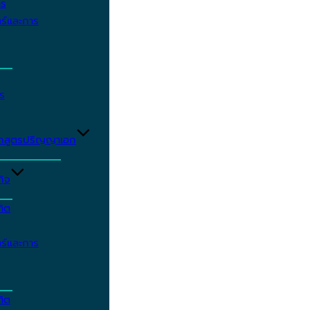
าร
ร์และการ
ร
ักสูตรปริญญาเอก
กิจ
ฑิต
ร์และการ
ฑิต