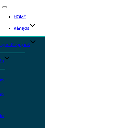
Toggle
navigation
HOME
หลักสูตร
ักสูตรปริญญาตรี
ิจ
ิต
ิต
ิต