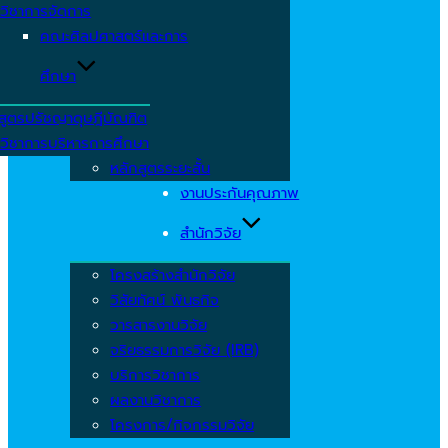
วิชาการจัดการ
คณะศิลปศาสตร์และการ
ศึกษา
สูตรปรัชญาดุษฎีบัณฑิต
วิชาการบริหารการศึกษา
หลักสูตรระยะสั้น
งานประกันคุณภาพ
สำนักวิจัย
โครงสร้างสำนักวิจัย
วิสัยทัศน์ พันธกิจ
วารสารงานวิจัย
จริยธรรมการวิจัย (IRB)
บริการวิชาการ
ผลงานวิชาการ
โครงการ/กิจกรรมวิจัย