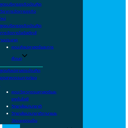
สูตรบริหารธุรกิจบัณฑิต
วิชาการจัดการธุรกิจ
ใหม่
สูตรบริหารธุรกิจบัณฑิต
การจัดการโลจิสติกส์
่างประเทศ
คณะศิลปศาสตร์และการ
ศึกษา
สูตรศิลปศาสตรบัณฑิต
าอุตสาหกรรมการท่อง
ว
คณะวิศวกรรมศาสตร์และ
เทคโนโลยี
วิทยาลัยนานาชาติ
วิทยาลัยนานาชาติภาษาและ
วัฒนะธรรมจีน