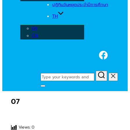
ปฏิทินวันหยุดประจำปีการศึกษา
TH
EN
CN
Faceb
Search
for:
Toggle
sidebar
07
&
navigation
Views:
0