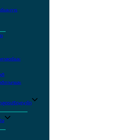
ร์และการ
ิต
ศาสตร์และ
าติ
าติภาษาและ
ักสูตรปริญญาโท
ิจ