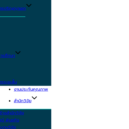
ูตรปริญญาเอก
ารศึกษา
ตรระยะสั้น
งานประกันคุณภาพ
สำนักวิจัย
้างสำนักวิจัย
ัศน์ พันธกิจ
งานวิจัย