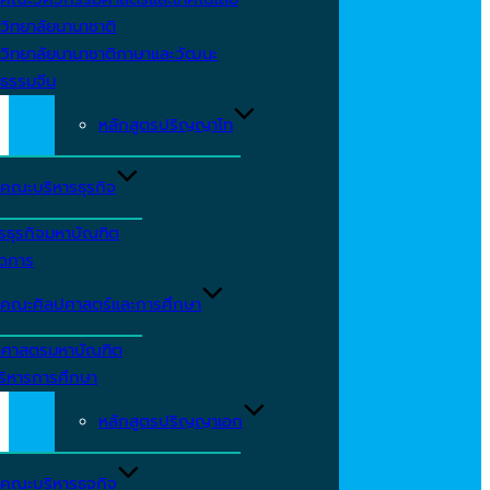
วิทยาลัยนานาชาติ
วิทยาลัยนานาชาติภาษาและวัฒนะ
ธรรมจีน
หลักสูตรปริญญาโท
คณะบริหารธุรกิจ
รธุรกิจมหาบัณฑิต
ัดการ
คณะศิลปศาสตร์และการศึกษา
าศาสตรมหาบัณฑิต
ริหารการศึกษา
หลักสูตรปริญญาเอก
คณะบริหารธุจกิจ