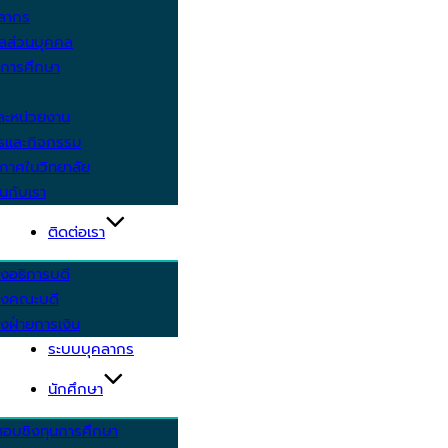
คลากร
ูลส่วนบุคคล
ีการศึกษา
ะหน่วยงาน
ารและกิจกรรม
กาศในวิทยาลัย
นกับเรา
ติดต่อเรา
งอธิการบดี
รงคณะบดี
งฝ่ายการเงิน
ระบบบุคลากร
นักศึกษา
สอบชิงทุนการศึกษา