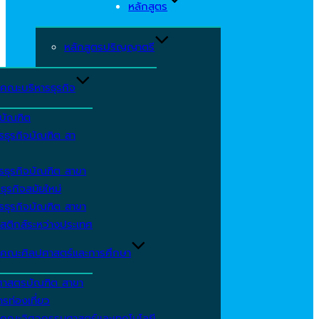
หลักสูตร
หลักสูตรปริญญาตรี
คณะบริหารธุรกิจ
ีบัณฑิต
รธุรกิจบัณฑิต สา
รธุรกิจบัณฑิต สาขา
ธุรกิจสมัยใหม่
รธุรกิจบัณฑิต สาขา
สติกส์ระหว่างประเทศ
คณะศิลปศาสตร์และการศึกษา
ศาสตรบัณฑิต สาขา
รท่องเที่ยว
คณะวิศวกรรมศาสตร์และเทคโนโลยี