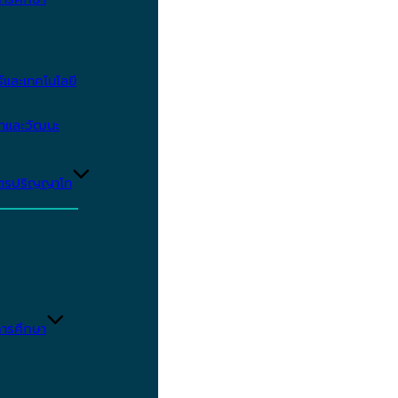
และเทคโนโลยี
ษาและวัฒนะ
ูตรปริญญาโท
ารศึกษา