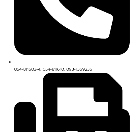
054-811603-4, 054-811610, 093-1369236