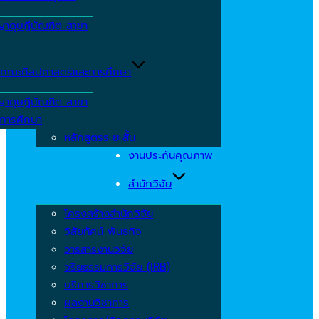
ญาดุษฎีบัณฑิต สาขา
ร
คณะศิลปศาสตร์และการศึกษา
ญาดุษฎีบัณฑิต สาขา
รการศึกษา
หลักสูตรระยะสั้น
งานประกันคุณภาพ
สำนักวิจัย
โครงสร้างสำนักวิจัย
วิสัยทัศน์ พันธกิจ
วารสารงานวิจัย
จริยธรรมการวิจัย (IRB)
บริการวิชาการ
ผลงานวิชาการ