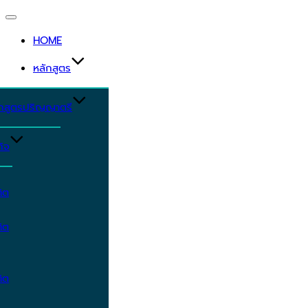
Toggle
navigation
HOME
หลักสูตร
ักสูตรปริญญาตรี
ิจ
ิต
ิต
ิต