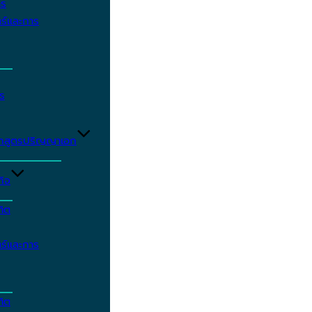
าร
ร์และการ
ร
ักสูตรปริญญาเอก
กิจ
ฑิต
ร์และการ
ฑิต