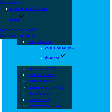
วิชาการจัดการ
คณะศิลปศาสตร์และการ
ศึกษา
สูตรปรัชญาดุษฎีบัณฑิต
วิชาการบริหารการศึกษา
หลักสูตรระยะสั้น
งานประกันคุณภาพ
สำนักวิจัย
โครงสร้างสำนักวิจัย
วิสัยทัศน์ พันธกิจ
วารสารงานวิจัย
จริยธรรมการวิจัย (IRB)
บริการวิชาการ
ผลงานวิชาการ
โครงการ/กิจกรรมวิจัย