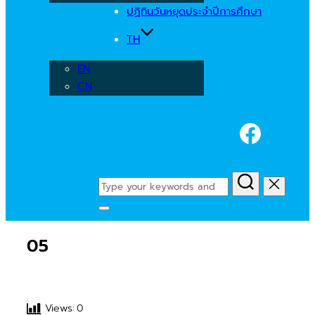
ปฏิทินวันหยุดประจำปีการศึกษา
TH
EN
CN
Faceb
Search
for:
Toggle
sidebar
05
&
navigation
Views:
0