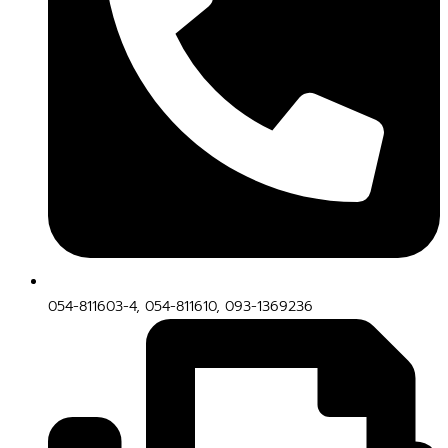
054-811603-4, 054-811610, 093-1369236