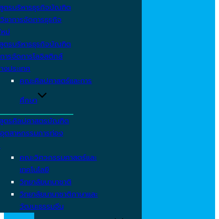
สูตรบริหารธุรกิจบัณฑิต
วิชาการจัดการธุรกิจ
ใหม่
สูตรบริหารธุรกิจบัณฑิต
การจัดการโลจิสติกส์
่างประเทศ
คณะศิลปศาสตร์และการ
ศึกษา
สูตรศิลปศาสตรบัณฑิต
าอุตสาหกรรมการท่อง
ว
คณะวิศวกรรมศาสตร์และ
เทคโนโลยี
วิทยาลัยนานาชาติ
วิทยาลัยนานาชาติภาษาและ
วัฒนะธรรมจีน