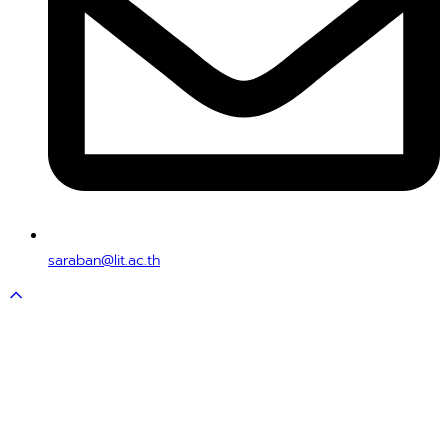
saraban@lit.ac.th
Scroll
to
top