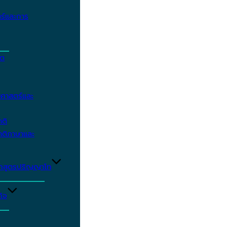
ร์และการ
ิต
ศาสตร์และ
าติ
าติภาษาและ
ักสูตรปริญญาโท
ิจ