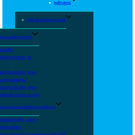
หลักสูตร
หลักสูตรปริญญาตรี
คณะบริหารธุรกิจ
ีบัณฑิต
รธุรกิจบัณฑิต สา
รธุรกิจบัณฑิต สาขา
ธุรกิจสมัยใหม่
รธุรกิจบัณฑิต สาขา
สติกส์ระหว่างประเทศ
คณะศิลปศาสตร์และการศึกษา
ศาสตรบัณฑิต สาขา
รท่องเที่ยว
คณะวิศวกรรมศาสตร์และเทคโนโลยี