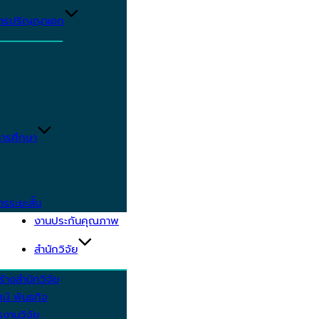
ูตรปริญญาเอก
ารศึกษา
ตรระยะสั้น
งานประกันคุณภาพ
สำนักวิจัย
้างสำนักวิจัย
ัศน์ พันธกิจ
งานวิจัย