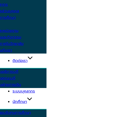
คลากร
ูลส่วนบุคคล
ีการศึกษา
ะหน่วยงาน
ารและกิจกรรม
กาศในวิทยาลัย
นกับเรา
ติดต่อเรา
งอธิการบดี
รงคณะบดี
งฝ่ายการเงิน
ระบบบุคลากร
นักศึกษา
สอบชิงทุนการศึกษา