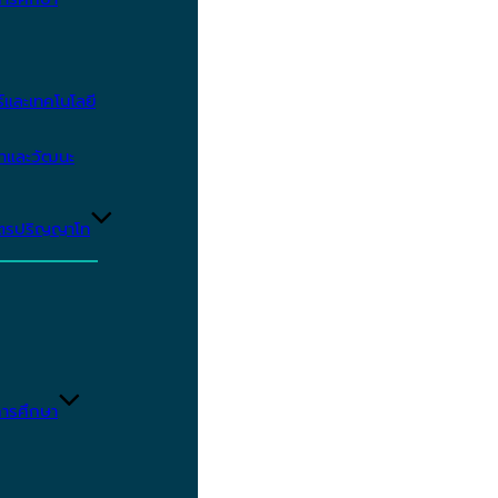
และเทคโนโลยี
ษาและวัฒนะ
ูตรปริญญาโท
ารศึกษา