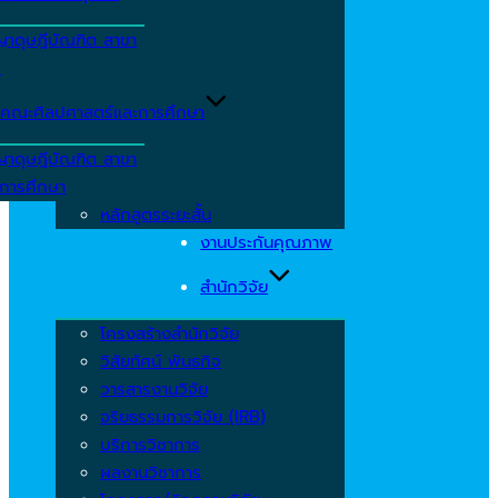
ญาดุษฎีบัณฑิต สาขา
ร
คณะศิลปศาสตร์และการศึกษา
ญาดุษฎีบัณฑิต สาขา
รการศึกษา
หลักสูตรระยะสั้น
งานประกันคุณภาพ
สำนักวิจัย
โครงสร้างสำนักวิจัย
วิสัยทัศน์ พันธกิจ
วารสารงานวิจัย
จริยธรรมการวิจัย (IRB)
บริการวิชาการ
ผลงานวิชาการ