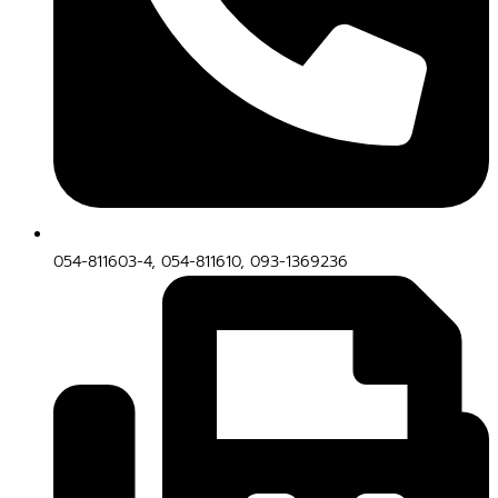
054-811603-4, 054-811610, 093-1369236