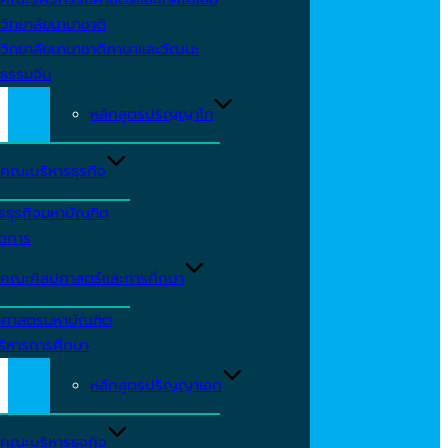
วิทยาลัยนานาชาติ
วิทยาลัยนานาชาติภาษาและวัฒนะ
ธรรมจีน
หลักสูตรปริญญาโท
คณะบริหารธุรกิจ
รธุรกิจมหาบัณฑิต
ัดการ
คณะศิลปศาสตร์และการศึกษา
าศาสตรมหาบัณฑิต
ริหารการศึกษา
หลักสูตรปริญญาเอก
คณะบริหารธุจกิจ