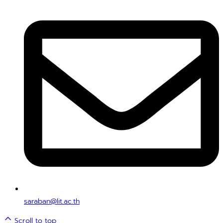
saraban@lit.ac.th
Scroll to top