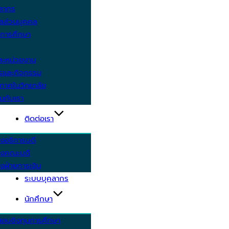
คลากร
ูลส่วนบุคคล
ีการศึกษา
ะหน่วยงาน
ารและกิจกรรม
กาศในวิทยาลัย
นกับเรา
ติดต่อเรา
งอธิการบดี
รงคณะบดี
งฝ่ายการเงิน
ระบบบุคลากร
นักศึกษา
สอบชิงทุนการศึกษา