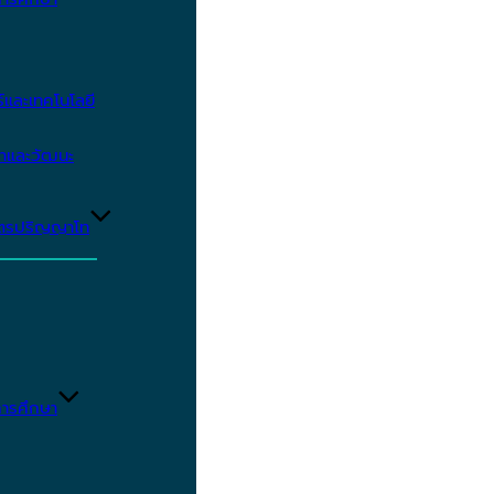
และเทคโนโลยี
ษาและวัฒนะ
ูตรปริญญาโท
ารศึกษา