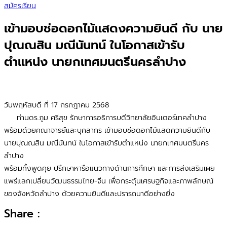
สมัครเรียน
เข้ามอบช่อดอกไม้แสดงความยินดี กับ นาย
ปุณณสิน มณีนันทน์ ในโอกาสเข้ารับ
ตำแหน่ง นายกเทศมนตรีนครลำปาง
วันพฤหัสบดี ที่ 17 กรกฎาคม 2568
ท่านดร.ภูม ศรีสุข รักษาการอธิการบดีวิทยาลัยอินเตอร์เทคลำปาง
พร้อมด้วยคณาจารย์และบุคลากร เข้ามอบช่อดอกไม้แสดความยินดีกับ
นายปุณณสิน มณีนันทน์ ในโอกาสเข้ารับตำแหน่ง นายกเทศมนตรีนคร
ลำปาง
พร้อมทั้งพูดคุย ปรึกษาหารือแนวทางด้านการศึกษา และการส่งเสริมเผย
แพร่แลกเปลี่ยนวัฒนธรรมไทย-จีน เพื่อกระตุ้นเศรษฐกิจและภาพลักษณ์
ของจังหวัดลำปาง ด้วยความยินดีและปรารถนาดีอย่างยิ่ง
Share :