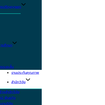
ูตรปริญญาเอก
ารศึกษา
ตรระยะสั้น
งานประกันคุณภาพ
สำนักวิจัย
้างสำนักวิจัย
ัศน์ พันธกิจ
งานวิจัย