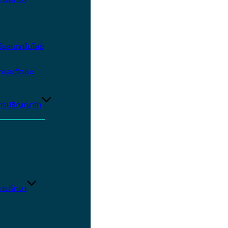
และเทคโนโลยี
ษาและวัฒนะ
ูตรปริญญาโท
ารศึกษา