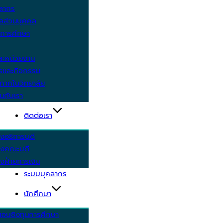
คลากร
ูลส่วนบุคคล
ีการศึกษา
ะหน่วยงาน
ารและกิจกรรม
กาศในวิทยาลัย
นกับเรา
ติดต่อเรา
งอธิการบดี
รงคณะบดี
งฝ่ายการเงิน
ระบบบุคลากร
นักศึกษา
สอบชิงทุนการศึกษา