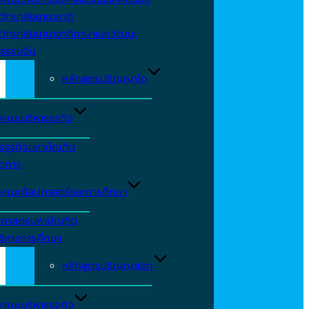
วิทยาลัยนานาชาติ
วิทยาลัยนานาชาติภาษาและวัฒนะ
ธรรมจีน
หลักสูตรปริญญาโท
คณะบริหารธุรกิจ
รธุรกิจมหาบัณฑิต
ัดการ
คณะศิลปศาสตร์และการศึกษา
าศาสตรมหาบัณฑิต
ริหารการศึกษา
หลักสูตรปริญญาเอก
คณะบริหารธุจกิจ