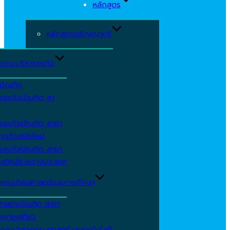
หลักสูตร
หลักสูตรปริญญาตรี
คณะบริหารธุรกิจ
ีบัณฑิต
รธุรกิจบัณฑิต สา
รธุรกิจบัณฑิต สาขา
ธุรกิจสมัยใหม่
รธุรกิจบัณฑิต สาขา
สติกส์ระหว่างประเทศ
คณะศิลปศาสตร์และการศึกษา
ศาสตรบัณฑิต สาขา
รท่องเที่ยว
คณะวิศวกรรมศาสตร์และเทคโนโลยี