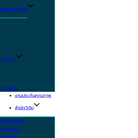
ูตรปริญญาเอก
ารศึกษา
ตรระยะสั้น
งานประกันคุณภาพ
สำนักวิจัย
้างสำนักวิจัย
ัศน์ พันธกิจ
งานวิจัย