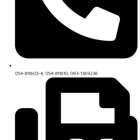
054-811603-4, 054-811610, 093-1369236