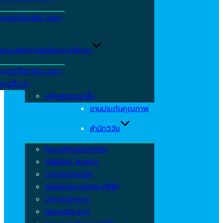
ญาดุษฎีบัณฑิต สาขา
ร
คณะศิลปศาสตร์และการศึกษา
ญาดุษฎีบัณฑิต สาขา
รการศึกษา
หลักสูตรระยะสั้น
งานประกันคุณภาพ
สำนักวิจัย
โครงสร้างสำนักวิจัย
วิสัยทัศน์ พันธกิจ
วารสารงานวิจัย
จริยธรรมการวิจัย (IRB)
บริการวิชาการ
ผลงานวิชาการ