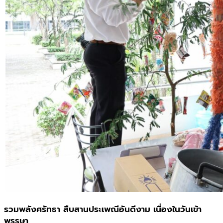
รวมพลังศรัทธา สืบสานประเพณีอันดีงาม เนื่องในวันเข้า
พรรษา