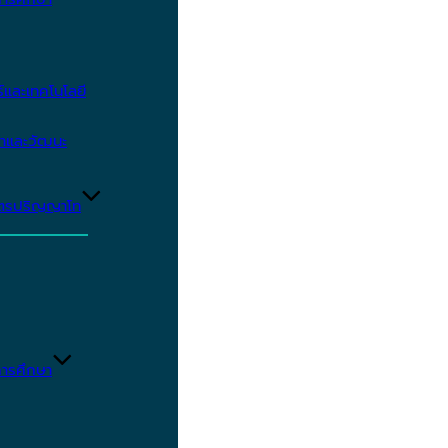
และเทคโนโลยี
ษาและวัฒนะ
ูตรปริญญาโท
ารศึกษา