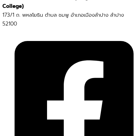
College)
173/1 ถ. พหลโยธิน ตำบล ชมพู อำเภอเมืองลำปาง ลำปาง
52100