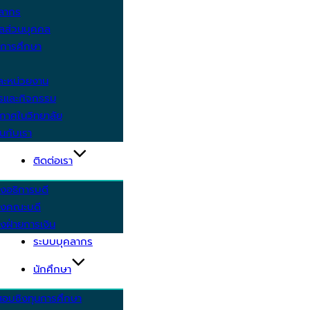
คลากร
ูลส่วนบุคคล
ีการศึกษา
ะหน่วยงาน
ารและกิจกรรม
กาศในวิทยาลัย
นกับเรา
ติดต่อเรา
งอธิการบดี
รงคณะบดี
งฝ่ายการเงิน
ระบบบุคลากร
นักศึกษา
สอบชิงทุนการศึกษา