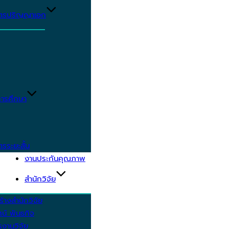
ูตรปริญญาเอก
ารศึกษา
ตรระยะสั้น
งานประกันคุณภาพ
สำนักวิจัย
้างสำนักวิจัย
ัศน์ พันธกิจ
งานวิจัย