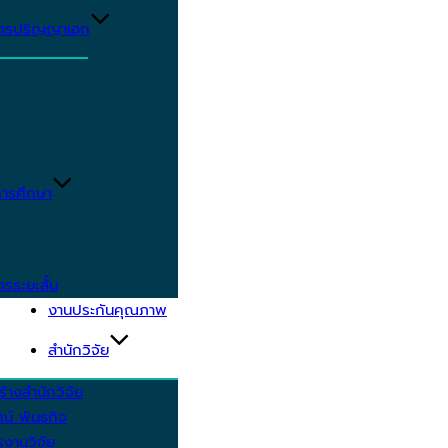
ูตรปริญญาเอก
ารศึกษา
ตรระยะสั้น
งานประกันคุณภาพ
สำนักวิจัย
้างสำนักวิจัย
ัศน์ พันธกิจ
งานวิจัย