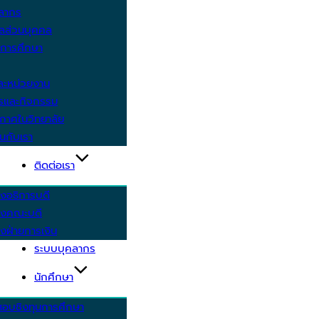
คลากร
ูลส่วนบุคคล
ีการศึกษา
ะหน่วยงาน
ารและกิจกรรม
กาศในวิทยาลัย
นกับเรา
ติดต่อเรา
งอธิการบดี
รงคณะบดี
งฝ่ายการเงิน
ระบบบุคลากร
นักศึกษา
สอบชิงทุนการศึกษา