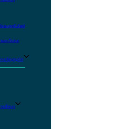
และเทคโนโลยี
ษาและวัฒนะ
ูตรปริญญาโท
ารศึกษา