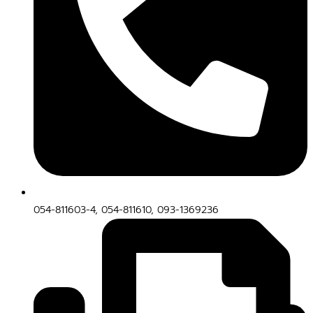
054-811603-4, 054-811610, 093-1369236