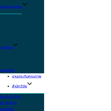
ูตรปริญญาเอก
ารศึกษา
ตรระยะสั้น
งานประกันคุณภาพ
สำนักวิจัย
้างสำนักวิจัย
ัศน์ พันธกิจ
งานวิจัย