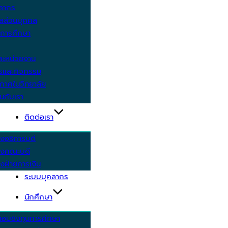
คลากร
ูลส่วนบุคคล
ีการศึกษา
ะหน่วยงาน
ารและกิจกรรม
กาศในวิทยาลัย
นกับเรา
ติดต่อเรา
งอธิการบดี
รงคณะบดี
งฝ่ายการเงิน
ระบบบุคลากร
นักศึกษา
สอบชิงทุนการศึกษา