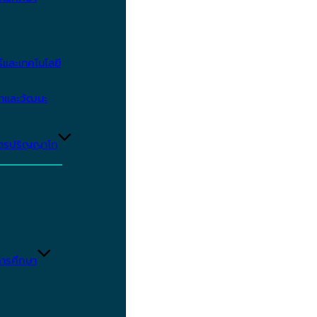
และเทคโนโลยี
ษาและวัฒนะ
ูตรปริญญาโท
ารศึกษา