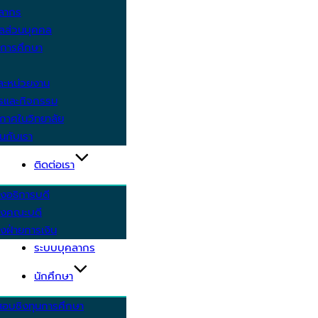
คลากร
ูลส่วนบุคคล
ีการศึกษา
ะหน่วยงาน
ารและกิจกรรม
กาศในวิทยาลัย
นกับเรา
ติดต่อเรา
งอธิการบดี
รงคณะบดี
งฝ่ายการเงิน
ระบบบุคลากร
นักศึกษา
สอบชิงทุนการศึกษา