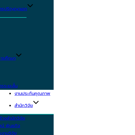
ูตรปริญญาเอก
ารศึกษา
ตรระยะสั้น
งานประกันคุณภาพ
สำนักวิจัย
้างสำนักวิจัย
ัศน์ พันธกิจ
งานวิจัย