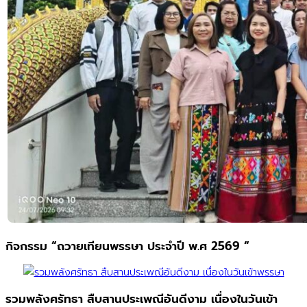
กิจกรรม “ถวายเทียนพรรษา ประจำปี พ.ศ 2569 “
รวมพลังศรัทธา สืบสานประเพณีอันดีงาม เนื่องในวันเข้า