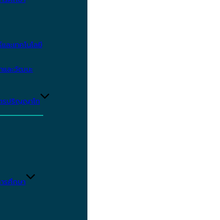
และเทคโนโลยี
ษาและวัฒนะ
ูตรปริญญาโท
ารศึกษา