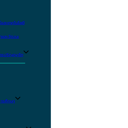
และเทคโนโลยี
ษาและวัฒนะ
ูตรปริญญาโท
ารศึกษา