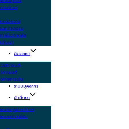
ูลส่วนบุคคล
ีการศึกษา
ะหน่วยงาน
ารและกิจกรรม
กาศในวิทยาลัย
นกับเรา
ติดต่อเรา
งอธิการบดี
รงคณะบดี
งฝ่ายการเงิน
ระบบบุคลากร
นักศึกษา
สอบชิงทุนการศึกษา
อบผลการเรียน