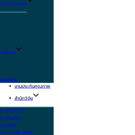
ูตรปริญญาเอก
ารศึกษา
ตรระยะสั้น
งานประกันคุณภาพ
สำนักวิจัย
้างสำนักวิจัย
ัศน์ พันธกิจ
งานวิจัย
รมการวิจัย (IRB)