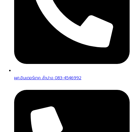
ผศ.อินเตอร์เทค ลำปาง 083-4546992