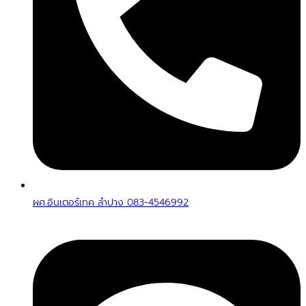
ผศ.อินเตอร์เทค ลำปาง 083-4546992