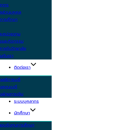
คลากร
ูลส่วนบุคคล
ีการศึกษา
ะหน่วยงาน
ารและกิจกรรม
กาศในวิทยาลัย
นกับเรา
ติดต่อเรา
งอธิการบดี
รงคณะบดี
งฝ่ายการเงิน
ระบบบุคลากร
นักศึกษา
สอบชิงทุนการศึกษา