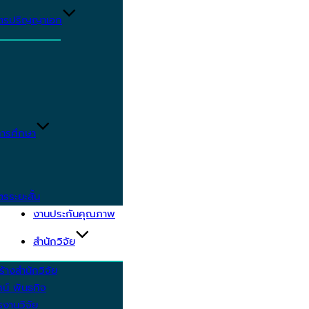
ูตรปริญญาเอก
ารศึกษา
ตรระยะสั้น
งานประกันคุณภาพ
สำนักวิจัย
้างสำนักวิจัย
ัศน์ พันธกิจ
งานวิจัย