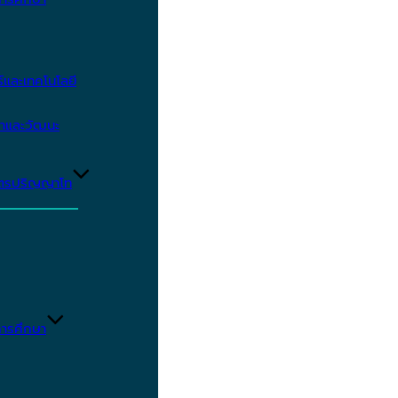
และเทคโนโลยี
ษาและวัฒนะ
ูตรปริญญาโท
ารศึกษา