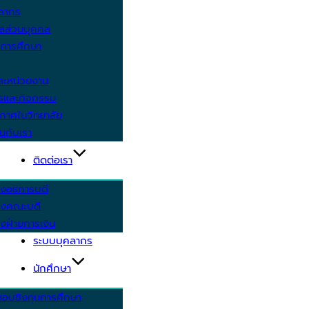
คลากร
ูลส่วนบุคคล
ีการศึกษา
ะหน่วยงาน
ารและกิจกรรม
กาศในวิทยาลัย
นกับเรา
ติดต่อเรา
งอธิการบดี
รงคณะบดี
งฝ่ายการเงิน
ระบบบุคลากร
นักศึกษา
สอบชิงทุนการศึกษา