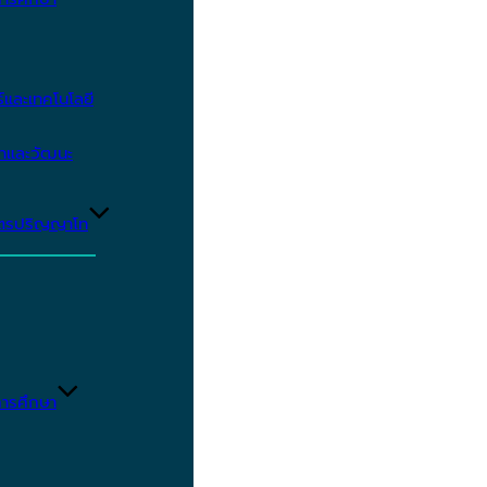
และเทคโนโลยี
ษาและวัฒนะ
ูตรปริญญาโท
ารศึกษา