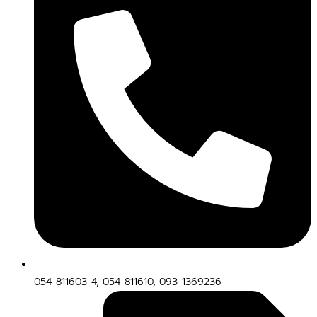
054-811603-4, 054-811610, 093-1369236