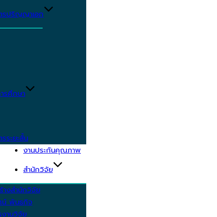
ูตรปริญญาเอก
ารศึกษา
ตรระยะสั้น
งานประกันคุณภาพ
สำนักวิจัย
้างสำนักวิจัย
ัศน์ พันธกิจ
งานวิจัย