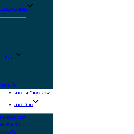
ูตรปริญญาเอก
ารศึกษา
ตรระยะสั้น
งานประกันคุณภาพ
สำนักวิจัย
้างสำนักวิจัย
ัศน์ พันธกิจ
งานวิจัย