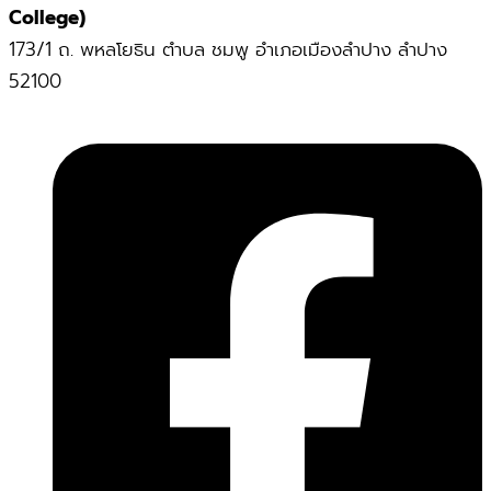
College)
173/1 ถ. พหลโยธิน ตำบล ชมพู อำเภอเมืองลำปาง ลำปาง
52100