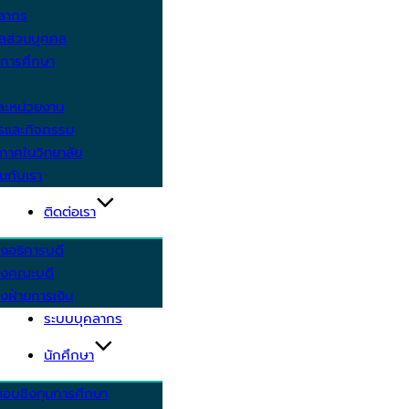
คลากร
ูลส่วนบุคคล
ีการศึกษา
ะหน่วยงาน
ารและกิจกรรม
กาศในวิทยาลัย
นกับเรา
ติดต่อเรา
งอธิการบดี
รงคณะบดี
งฝ่ายการเงิน
ระบบบุคลากร
นักศึกษา
สอบชิงทุนการศึกษา