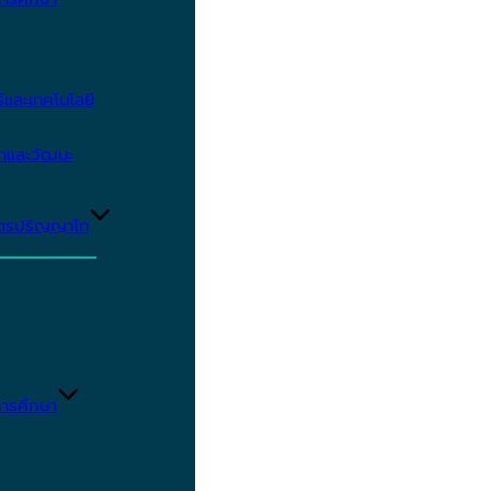
และเทคโนโลยี
ษาและวัฒนะ
ูตรปริญญาโท
ารศึกษา