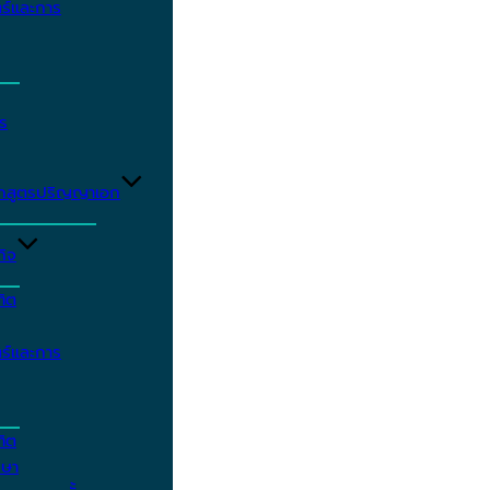
ร์และการ
ร
ักสูตรปริญญาเอก
กิจ
ฑิต
ร์และการ
ฑิต
กษา