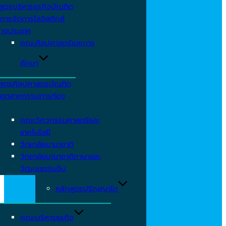
สูตรบริหารธุรกิจบัณฑิต
การจัดการโลจิสติกส์
่างประเทศ
คณะศิลปศาสตร์และการ
ศึกษา
สูตรศิลปศาสตรบัณฑิต
อุตสาหกรรมการท่อง
ว
คณะวิศวกรรมศาสตร์และ
เทคโนโลยี
วิทยาลัยนานาชาติ
วิทยาลัยนานาชาติภาษาและ
วัฒนะธรรมจีน
หลักสูตรปริญญาโท
คณะบริหารธุรกิจ