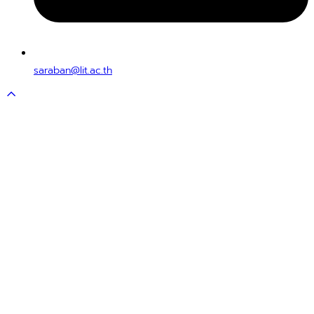
saraban@lit.ac.th
Scroll
to
top