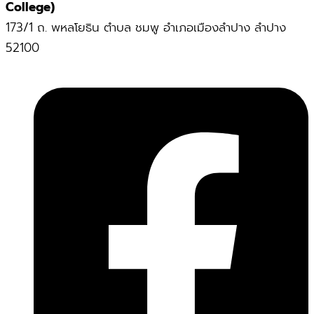
College)
173/1 ถ. พหลโยธิน ตำบล ชมพู อำเภอเมืองลำปาง ลำปาง
52100