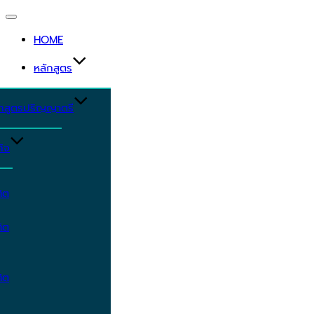
Toggle
navigation
HOME
หลักสูตร
ักสูตรปริญญาตรี
ิจ
ิต
ิต
ิต