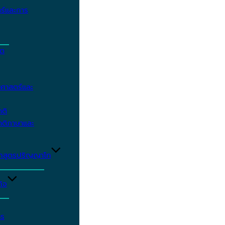
ร์และการ
ิต
ศาสตร์และ
าติ
าติภาษาและ
ักสูตรปริญญาโท
ิจ
าร