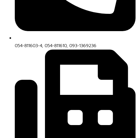
054-811603-4, 054-811610, 093-1369236