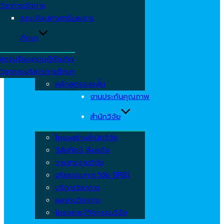
วิชาการจัดการ
คณะศิลปศาสตร์และการ
ศึกษา
สูตรปรัชญาดุษฎีบัณฑิต
วิชาการบริหารการศึกษา
หลักสูตรระยะสั้น
งานประกันคุณภาพ
สำนักวิจัย
โครงสร้างสำนักวิจัย
วิสัยทัศน์ พันธกิจ
วารสารงานวิจัย
จริยธรรมการวิจัย (IRB)
บริการวิชาการ
ผลงานวิชาการ
โครงการ/กิจกรรมวิจัย