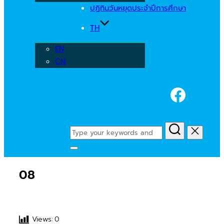
ปฏิทินวันหยุดประจำปีการศึกษา
TH
EN
CN
Faceb
Search
for:
Toggle
sidebar
08
&
navigation
Views:
0