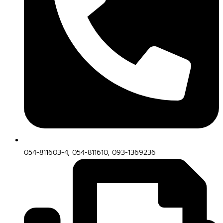
054-811603-4, 054-811610, 093-1369236