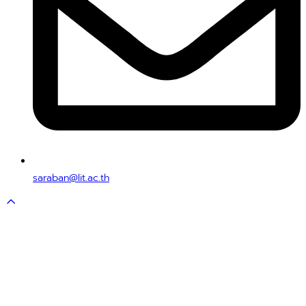
saraban@lit.ac.th
Scroll
to
top