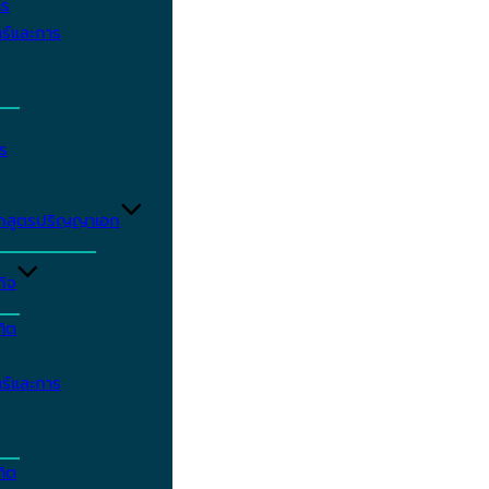
าร
ร์และการ
ร
ักสูตรปริญญาเอก
กิจ
ฑิต
ร์และการ
ฑิต