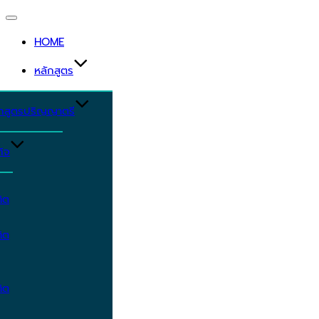
Toggle
navigation
HOME
หลักสูตร
ักสูตรปริญญาตรี
ิจ
ิต
ิต
ิต