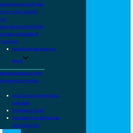
สูตรบริหารธุรกิจบัณฑิต
วิชาการจัดการธุรกิจ
ใหม่
สูตรบริหารธุรกิจบัณฑิต
การจัดการโลจิสติกส์
่างประเทศ
คณะศิลปศาสตร์และการ
ศึกษา
สูตรศิลปศาสตรบัณฑิต
าอุตสาหกรรมการท่อง
ว
คณะวิศวกรรมศาสตร์และ
เทคโนโลยี
วิทยาลัยนานาชาติ
วิทยาลัยนานาชาติภาษาและ
วัฒนะธรรมจีน