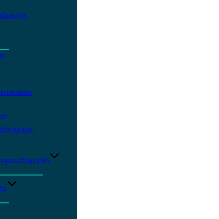
ร์และการ
ิต
ศาสตร์และ
าติ
าติภาษาและ
ักสูตรปริญญาโท
ิจ