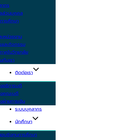
คลากร
ูลส่วนบุคคล
ีการศึกษา
ะหน่วยงาน
ารและกิจกรรม
กาศในวิทยาลัย
นกับเรา
ติดต่อเรา
งอธิการบดี
รงคณะบดี
งฝ่ายการเงิน
ระบบบุคลากร
นักศึกษา
สอบชิงทุนการศึกษา