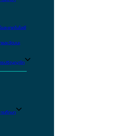
และเทคโนโลยี
ษาและวัฒนะ
ูตรปริญญาโท
ารศึกษา