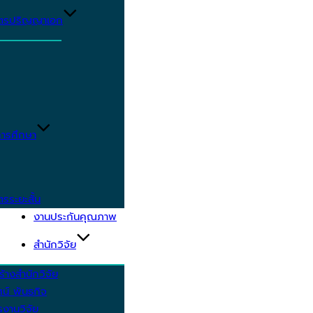
ูตรปริญญาเอก
ารศึกษา
ตรระยะสั้น
งานประกันคุณภาพ
สำนักวิจัย
้างสำนักวิจัย
ัศน์ พันธกิจ
งานวิจัย