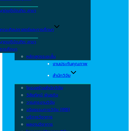
ญาดุษฎีบัณฑิต สาขา
ร
คณะศิลปศาสตร์และการศึกษา
ญาดุษฎีบัณฑิต สาขา
รการศึกษา
หลักสูตรระยะสั้น
งานประกันคุณภาพ
สำนักวิจัย
โครงสร้างสำนักวิจัย
วิสัยทัศน์ พันธกิจ
วารสารงานวิจัย
จริยธรรมการวิจัย (IRB)
บริการวิชาการ
ผลงานวิชาการ