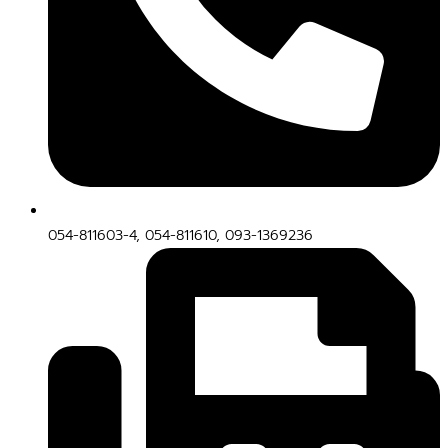
054-811603-4, 054-811610, 093-1369236