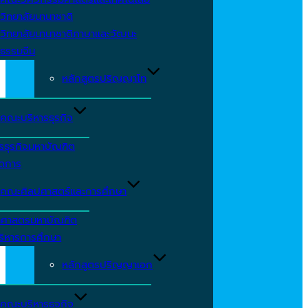
วิทยาลัยนานาชาติ
วิทยาลัยนานาชาติภาษาและวัฒนะ
ธรรมจีน
หลักสูตรปริญญาโท
คณะบริหารธุรกิจ
รธุรกิจมหาบัณฑิต
ัดการ
คณะศิลปศาสตร์และการศึกษา
าศาสตรมหาบัณฑิต
ริหารการศึกษา
หลักสูตรปริญญาเอก
คณะบริหารธุจกิจ