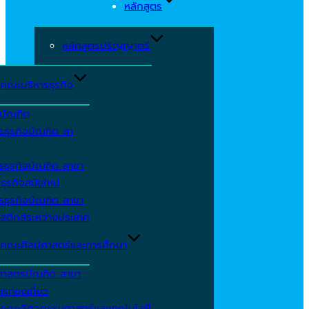
หลักสูตร
หลักสูตรปริญญาตรี
คณะบริหารธุรกิจ
ีบัณฑิต
รธุรกิจบัณฑิต สา
รธุรกิจบัณฑิต สาขา
ธุรกิจสมัยใหม่
รธุรกิจบัณฑิต สาขา
สติกส์ระหว่างประเทศ
คณะศิลปศาสตร์และการศึกษา
ศาสตรบัณฑิต สาขา
รท่องเที่ยว
คณะวิศวกรรมศาสตร์และเทคโนโลยี