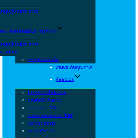
ญาดุษฎีบัณฑิต สาขา
ร
คณะศิลปศาสตร์และการศึกษา
ญาดุษฎีบัณฑิต สาขา
รการศึกษา
หลักสูตรระยะสั้น
งานประกันคุณภาพ
สำนักวิจัย
โครงสร้างสำนักวิจัย
วิสัยทัศน์ พันธกิจ
วารสารงานวิจัย
จริยธรรมการวิจัย (IRB)
บริการวิชาการ
ผลงานวิชาการ