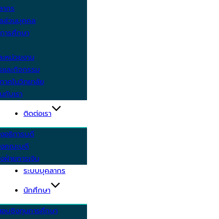
คลากร
ูลส่วนบุคคล
ีการศึกษา
ะหน่วยงาน
ารและกิจกรรม
กาศในวิทยาลัย
นกับเรา
ติดต่อเรา
งอธิการบดี
รงคณะบดี
งฝ่ายการเงิน
ระบบบุคลากร
นักศึกษา
สอบชิงทุนการศึกษา