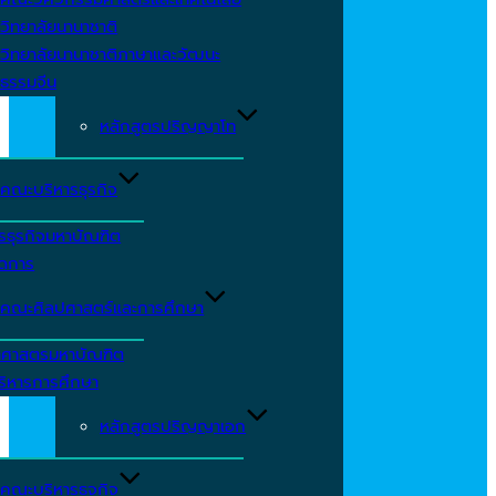
วิทยาลัยนานาชาติ
วิทยาลัยนานาชาติภาษาและวัฒนะ
ธรรมจีน
หลักสูตรปริญญาโท
คณะบริหารธุรกิจ
รธุรกิจมหาบัณฑิต
ัดการ
คณะศิลปศาสตร์และการศึกษา
าศาสตรมหาบัณฑิต
ริหารการศึกษา
หลักสูตรปริญญาเอก
คณะบริหารธุจกิจ