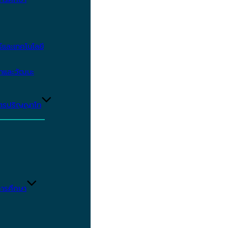
และเทคโนโลยี
ษาและวัฒนะ
ูตรปริญญาโท
ารศึกษา