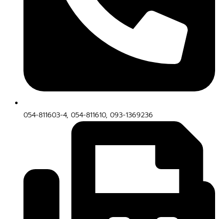
054-811603-4, 054-811610, 093-1369236