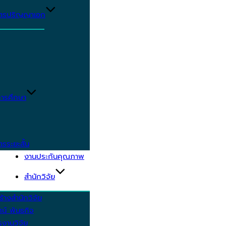
ูตรปริญญาเอก
ารศึกษา
ตรระยะสั้น
งานประกันคุณภาพ
สำนักวิจัย
้างสำนักวิจัย
ัศน์ พันธกิจ
งานวิจัย