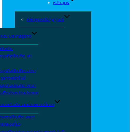
หลักสูตร
หลักสูตรปริญญาตรี
คณะบริหารธุรกิจ
ีบัณฑิต
รธุรกิจบัณฑิต สา
รธุรกิจบัณฑิต สาขา
ธุรกิจสมัยใหม่
รธุรกิจบัณฑิต สาขา
สติกส์ระหว่างประเทศ
คณะศิลปศาสตร์และการศึกษา
ศาสตรบัณฑิต สาขา
รท่องเที่ยว
คณะวิศวกรรมศาสตร์และเทคโนโลยี