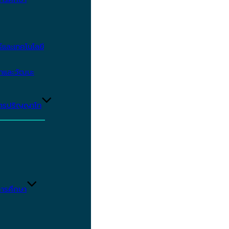
และเทคโนโลยี
ษาและวัฒนะ
ูตรปริญญาโท
ารศึกษา