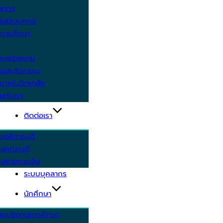
คลากร
ูลส่วนบุคคล
ีการศึกษา
ะหน่วยงาน
ารและกิจกรรม
กาศในวิทยาลัย
นกับเรา
ติดต่อเรา
งอธิการบดี
รงคณะบดี
งฝ่ายการเงิน
ระบบบุคลากร
นักศึกษา
สอบชิงทุนการศึกษา