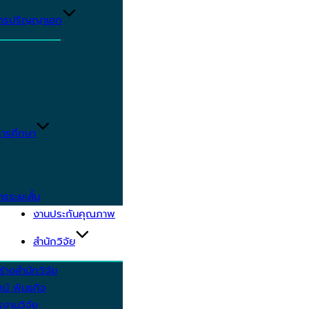
ูตรปริญญาเอก
ารศึกษา
ตรระยะสั้น
งานประกันคุณภาพ
สำนักวิจัย
้างสำนักวิจัย
ัศน์ พันธกิจ
งานวิจัย