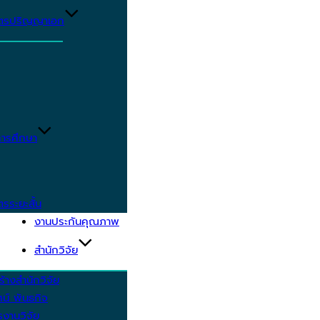
ูตรปริญญาเอก
ารศึกษา
ตรระยะสั้น
งานประกันคุณภาพ
สำนักวิจัย
้างสำนักวิจัย
ัศน์ พันธกิจ
งานวิจัย