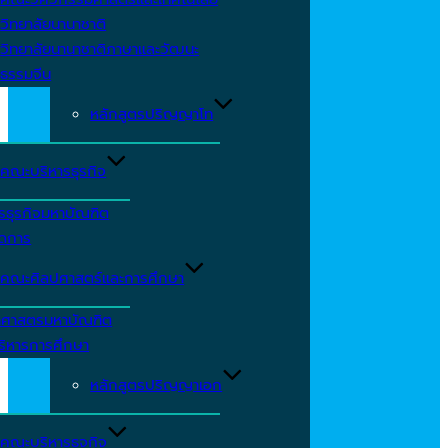
วิทยาลัยนานาชาติ
วิทยาลัยนานาชาติภาษาและวัฒนะ
ธรรมจีน
หลักสูตรปริญญาโท
คณะบริหารธุรกิจ
รธุรกิจมหาบัณฑิต
ัดการ
คณะศิลปศาสตร์และการศึกษา
าศาสตรมหาบัณฑิต
ริหารการศึกษา
หลักสูตรปริญญาเอก
คณะบริหารธุจกิจ