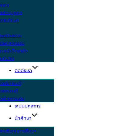
คลากร
ูลส่วนบุคคล
ีการศึกษา
ะหน่วยงาน
ารและกิจกรรม
กาศในวิทยาลัย
นกับเรา
ติดต่อเรา
งอธิการบดี
รงคณะบดี
งฝ่ายการเงิน
ระบบบุคลากร
นักศึกษา
สอบชิงทุนการศึกษา