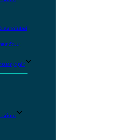
และเทคโนโลยี
ษาและวัฒนะ
ูตรปริญญาโท
ารศึกษา