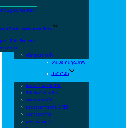
ญาดุษฎีบัณฑิต สาขา
ร
คณะศิลปศาสตร์และการศึกษา
ญาดุษฎีบัณฑิต สาขา
รการศึกษา
หลักสูตรระยะสั้น
งานประกันคุณภาพ
สำนักวิจัย
โครงสร้างสำนักวิจัย
วิสัยทัศน์ พันธกิจ
วารสารงานวิจัย
จริยธรรมการวิจัย (IRB)
บริการวิชาการ
ผลงานวิชาการ