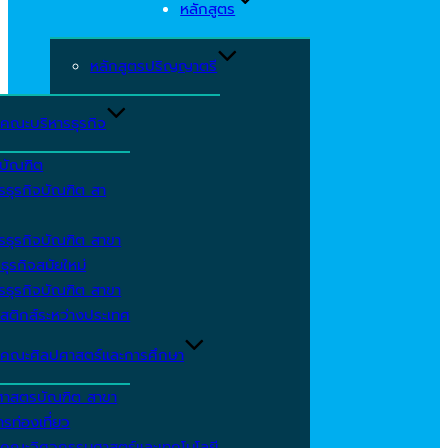
หลักสูตร
หลักสูตรปริญญาตรี
คณะบริหารธุรกิจ
ีบัณฑิต
รธุรกิจบัณฑิต สา
รธุรกิจบัณฑิต สาขา
ธุรกิจสมัยใหม่
รธุรกิจบัณฑิต สาขา
สติกส์ระหว่างประเทศ
คณะศิลปศาสตร์และการศึกษา
ศาสตรบัณฑิต สาขา
รท่องเที่ยว
คณะวิศวกรรมศาสตร์และเทคโนโลยี