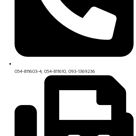
054-811603-4, 054-811610, 093-1369236