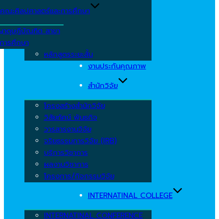
คณะศิลปศาสตร์และการศึกษา
ญาดุษฎีบัณฑิต สาขา
รการศึกษา
หลักสูตรระยะสั้น
งานประกันคุณภาพ
สำนักวิจัย
โครงสร้างสำนักวิจัย
วิสัยทัศน์ พันธกิจ
วารสารงานวิจัย
จริยธรรมการวิจัย (IRB)
บริการวิชาการ
ผลงานวิชาการ
โครงการ/กิจกรรมวิจัย
INTERNATINAL COLLEGE
INTERNATINAL CONFERENCE