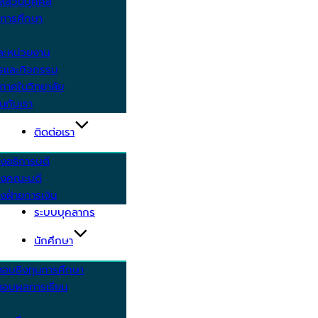
ูลส่วนบุคคล
ีการศึกษา
ะหน่วยงาน
ารและกิจกรรม
กาศในวิทยาลัย
นกับเรา
ติดต่อเรา
งอธิการบดี
รงคณะบดี
งฝ่ายการเงิน
ระบบบุคลากร
นักศึกษา
สอบชิงทุนการศึกษา
อบผลการเรียน