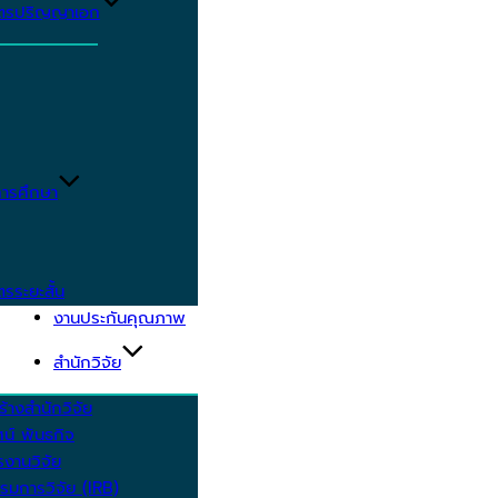
ูตรปริญญาเอก
ารศึกษา
ตรระยะสั้น
งานประกันคุณภาพ
สำนักวิจัย
้างสำนักวิจัย
ัศน์ พันธกิจ
งานวิจัย
รมการวิจัย (IRB)