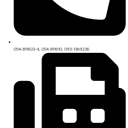
054-811603-4, 054-811610, 093-1369236