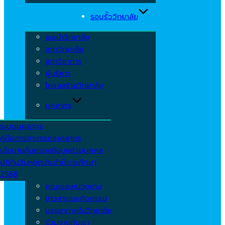
รอบรั้ววิทยาลัย
แนะนำวิทยาลัย
สภาวิทยาลัย
สภาวิชาการ
ผู้บริหาร
โครงสร้างวิทยาลัย
บุคลากร
ระบบบุคลากร
คู่มือจรรยาบรรณบุคลากร
นโยบายคุ้มครองข้อมูลส่วนบุคคล
ปฏิทินวันหยุดประจำปีการศึกษา
2568
คณะและหน่วยงาน
ข่าวสารและกิจกรรม
บรรยากาศในวิทยาลัย
ร่วมงานกับเรา