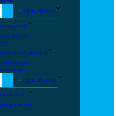
ธรรมจีน
หลักสูตรปริญญาโท
คณะบริหารธุรกิจ
รธุรกิจมหาบัณฑิต
ัดการ
คณะศิลปศาสตร์และการศึกษา
าศาสตรมหาบัณฑิต
ริหารการศึกษา
หลักสูตรปริญญาเอก
คณะบริหารธุจกิจ
ญาดุษฎีบัณฑิต สาขา
ร