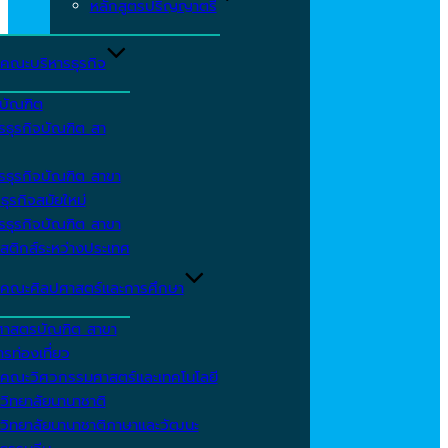
หลักสูตรปริญญาตรี
คณะบริหารธุรกิจ
ีบัณฑิต
รธุรกิจบัณฑิต สา
รธุรกิจบัณฑิต สาขา
ธุรกิจสมัยใหม่
รธุรกิจบัณฑิต สาขา
สติกส์ระหว่างประเทศ
คณะศิลปศาสตร์และการศึกษา
ศาสตรบัณฑิต สาขา
รท่องเที่ยว
คณะวิศวกรรมศาสตร์และเทคโนโลยี
วิทยาลัยนานาชาติ
วิทยาลัยนานาชาติภาษาและวัฒนะ