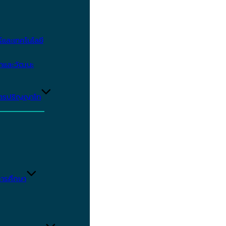
และเทคโนโลยี
ษาและวัฒนะ
ูตรปริญญาโท
ารศึกษา