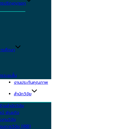
ูตรปริญญาเอก
ารศึกษา
ตรระยะสั้น
งานประกันคุณภาพ
สำนักวิจัย
้างสำนักวิจัย
ัศน์ พันธกิจ
งานวิจัย
รมการวิจัย (IRB)