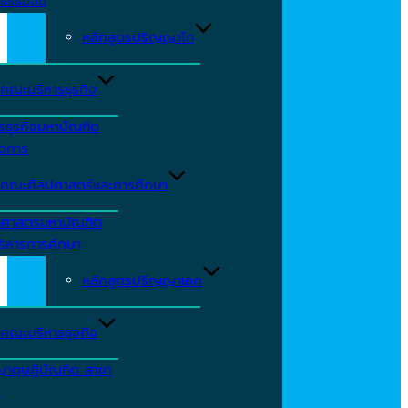
ธรรมจีน
หลักสูตรปริญญาโท
คณะบริหารธุรกิจ
รธุรกิจมหาบัณฑิต
ัดการ
คณะศิลปศาสตร์และการศึกษา
าศาสตรมหาบัณฑิต
ริหารการศึกษา
หลักสูตรปริญญาเอก
คณะบริหารธุจกิจ
ญาดุษฎีบัณฑิต สาขา
ร