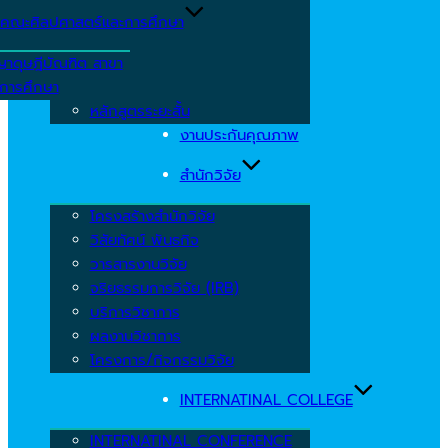
คณะศิลปศาสตร์และการศึกษา
ญาดุษฎีบัณฑิต สาขา
รการศึกษา
หลักสูตรระยะสั้น
งานประกันคุณภาพ
สำนักวิจัย
โครงสร้างสำนักวิจัย
วิสัยทัศน์ พันธกิจ
วารสารงานวิจัย
จริยธรรมการวิจัย (IRB)
บริการวิชาการ
ผลงานวิชาการ
โครงการ/กิจกรรมวิจัย
INTERNATINAL COLLEGE
INTERNATINAL CONFERENCE