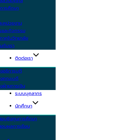
ูลส่วนบุคคล
ีการศึกษา
ะหน่วยงาน
ารและกิจกรรม
กาศในวิทยาลัย
นกับเรา
ติดต่อเรา
งอธิการบดี
รงคณะบดี
งฝ่ายการเงิน
ระบบบุคลากร
นักศึกษา
สอบชิงทุนการศึกษา
อบผลการเรียน