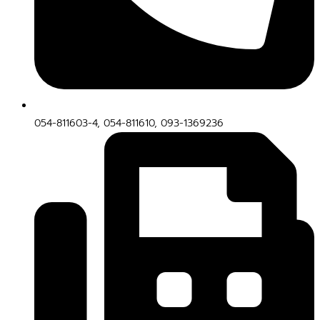
054-811603-4, 054-811610, 093-1369236