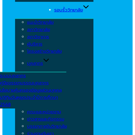
รอบรั้ววิทยาลัย
แนะนำวิทยาลัย
สภาวิทยาลัย
สภาวิชาการ
ผู้บริหาร
โครงสร้างวิทยาลัย
บุคลากร
ระบบบุคลากร
คู่มือจรรยาบรรณบุคลากร
นโยบายคุ้มครองข้อมูลส่วนบุคคล
ปฏิทินวันหยุดประจำปีการศึกษา
2568
คณะและหน่วยงาน
ข่าวสารและกิจกรรม
บรรยากาศในวิทยาลัย
ร่วมงานกับเรา