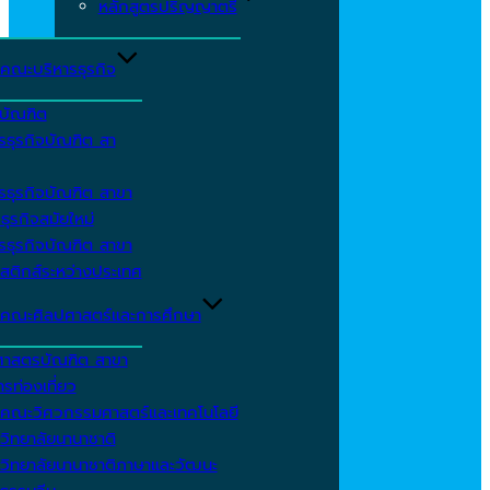
หลักสูตรปริญญาตรี
คณะบริหารธุรกิจ
ีบัณฑิต
รธุรกิจบัณฑิต สา
รธุรกิจบัณฑิต สาขา
ธุรกิจสมัยใหม่
รธุรกิจบัณฑิต สาขา
สติกส์ระหว่างประเทศ
คณะศิลปศาสตร์และการศึกษา
ศาสตรบัณฑิต สาขา
รท่องเที่ยว
คณะวิศวกรรมศาสตร์และเทคโนโลยี
วิทยาลัยนานาชาติ
วิทยาลัยนานาชาติภาษาและวัฒนะ