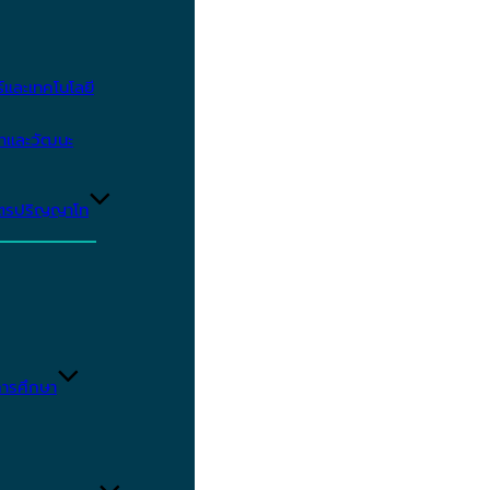
และเทคโนโลยี
ษาและวัฒนะ
ูตรปริญญาโท
ารศึกษา