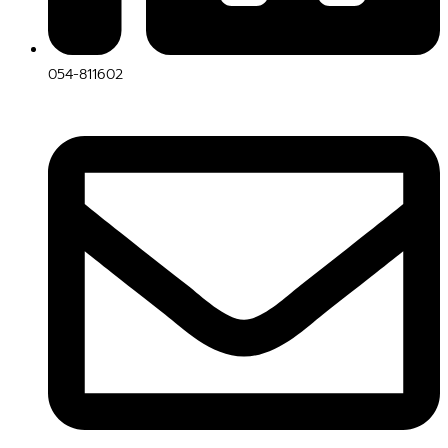
054-811602