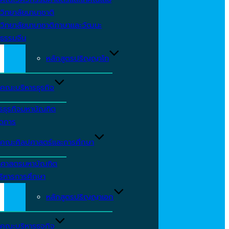
วิทยาลัยนานาชาติ
วิทยาลัยนานาชาติภาษาและวัฒนะ
ธรรมจีน
หลักสูตรปริญญาโท
คณะบริหารธุรกิจ
รธุรกิจมหาบัณฑิต
ัดการ
คณะศิลปศาสตร์และการศึกษา
าศาสตรมหาบัณฑิต
ริหารการศึกษา
หลักสูตรปริญญาเอก
คณะบริหารธุจกิจ