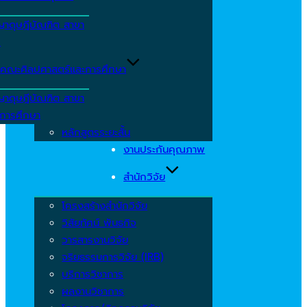
ญาดุษฎีบัณฑิต สาขา
ร
คณะศิลปศาสตร์และการศึกษา
ญาดุษฎีบัณฑิต สาขา
รการศึกษา
หลักสูตรระยะสั้น
งานประกันคุณภาพ
สำนักวิจัย
โครงสร้างสำนักวิจัย
วิสัยทัศน์ พันธกิจ
วารสารงานวิจัย
จริยธรรมการวิจัย (IRB)
บริการวิชาการ
ผลงานวิชาการ