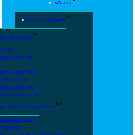
หลักสูตร
หลักสูตรปริญญาตรี
คณะบริหารธุรกิจ
ีบัณฑิต
รธุรกิจบัณฑิต สา
รธุรกิจบัณฑิต สาขา
ธุรกิจสมัยใหม่
รธุรกิจบัณฑิต สาขา
สติกส์ระหว่างประเทศ
คณะศิลปศาสตร์และการศึกษา
ศาสตรบัณฑิต สาขา
รท่องเที่ยว
คณะวิศวกรรมศาสตร์และเทคโนโลยี