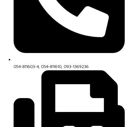
054-811603-4, 054-811610, 093-1369236