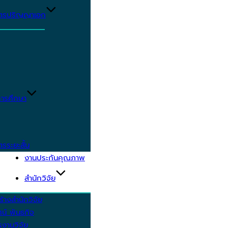
ูตรปริญญาเอก
ารศึกษา
ตรระยะสั้น
งานประกันคุณภาพ
สำนักวิจัย
้างสำนักวิจัย
ัศน์ พันธกิจ
งานวิจัย