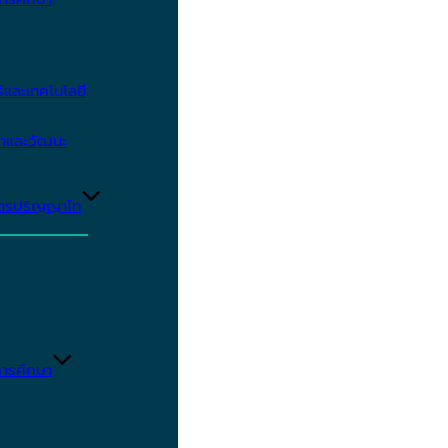
และเทคโนโลยี
ษาและวัฒนะ
ูตรปริญญาโท
ารศึกษา