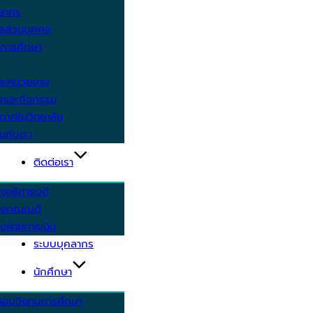
คลากร
ูลส่วนบุคคล
ีการศึกษา
ะหน่วยงาน
ารและกิจกรรม
กาศในวิทยาลัย
นกับเรา
ติดต่อเรา
งอธิการบดี
รงคณะบดี
งฝ่ายการเงิน
ระบบบุคลากร
นักศึกษา
สอบชิงทุนการศึกษา