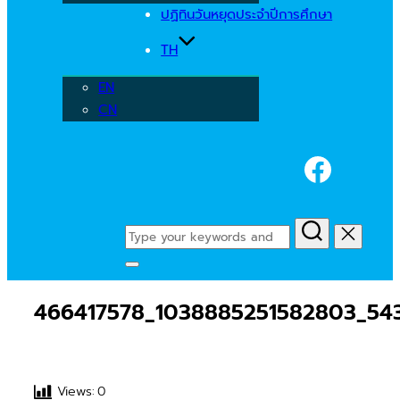
ปฏิทินวันหยุดประจำปีการศึกษา
TH
EN
CN
Faceb
Search
for:
Toggle
sidebar
466417578_1038885251582803_54
&
navigation
Views:
0