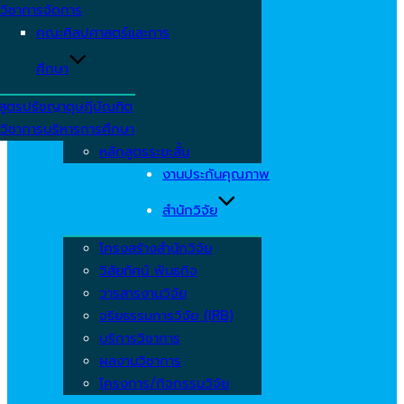
วิชาการจัดการ
คณะศิลปศาสตร์และการ
ศึกษา
สูตรปรัชญาดุษฎีบัณฑิต
วิชาการบริหารการศึกษา
หลักสูตรระยะสั้น
งานประกันคุณภาพ
สำนักวิจัย
โครงสร้างสำนักวิจัย
วิสัยทัศน์ พันธกิจ
วารสารงานวิจัย
จริยธรรมการวิจัย (IRB)
บริการวิชาการ
ผลงานวิชาการ
โครงการ/กิจกรรมวิจัย