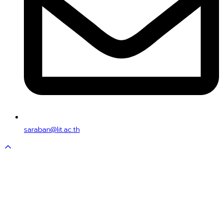
saraban@lit.ac.th
Scroll
to
top