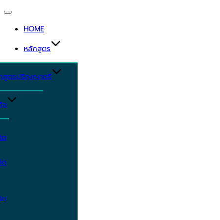
Toggle
navigation
HOME
หลักสูตร
ักสูตรปริญญาตรี
ิจ
ิต
ิต
ิต