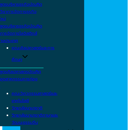
สูตรบริหารธุรกิจบัณฑิต
วิชาการจัดการธุรกิจ
ใหม่
สูตรบริหารธุรกิจบัณฑิต
การจัดการโลจิสติกส์
่างประเทศ
คณะศิลปศาสตร์และการ
ศึกษา
สูตรศิลปศาสตรบัณฑิต
าอุตสาหกรรมการท่อง
ว
คณะวิศวกรรมศาสตร์และ
เทคโนโลยี
วิทยาลัยนานาชาติ
วิทยาลัยนานาชาติภาษาและ
วัฒนะธรรมจีน