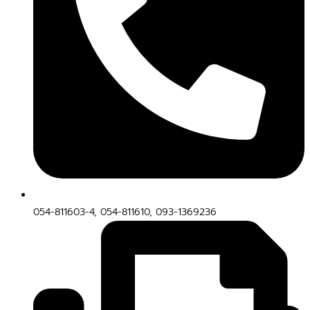
054-811603-4, 054-811610, 093-1369236