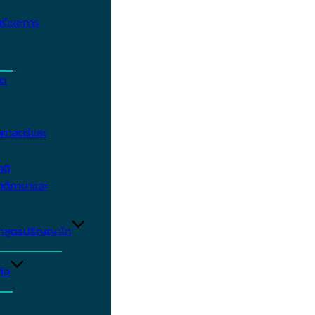
ร์และการ
ิต
ศาสตร์และ
าติ
าติภาษาและ
ักสูตรปริญญาโท
ิจ