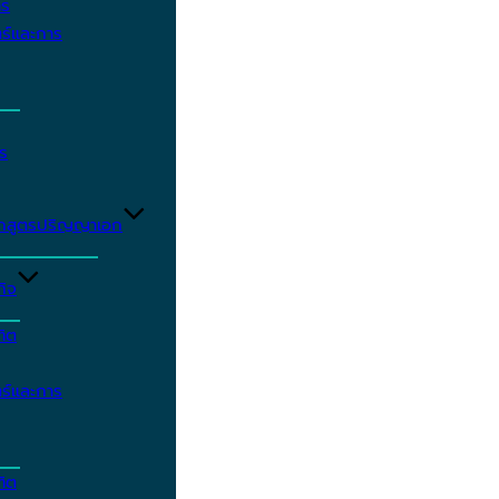
าร
ร์และการ
ร
ักสูตรปริญญาเอก
กิจ
ฑิต
ร์และการ
ฑิต