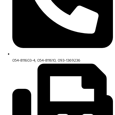
054-811603-4, 054-811610, 093-1369236