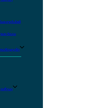
และเทคโนโลยี
ษาและวัฒนะ
ูตรปริญญาโท
ารศึกษา