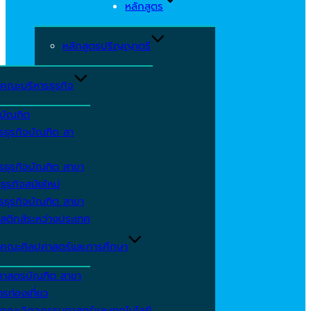
หลักสูตร
หลักสูตรปริญญาตรี
คณะบริหารธุรกิจ
ีบัณฑิต
รธุรกิจบัณฑิต สา
รธุรกิจบัณฑิต สาขา
ธุรกิจสมัยใหม่
รธุรกิจบัณฑิต สาขา
สติกส์ระหว่างประเทศ
คณะศิลปศาสตร์และการศึกษา
ศาสตรบัณฑิต สาขา
รท่องเที่ยว
คณะวิศวกรรมศาสตร์และเทคโนโลยี