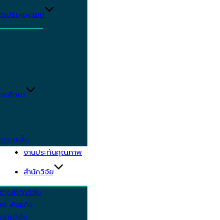
ูตรปริญญาเอก
ารศึกษา
ตรระยะสั้น
งานประกันคุณภาพ
สำนักวิจัย
้างสำนักวิจัย
ัศน์ พันธกิจ
งานวิจัย