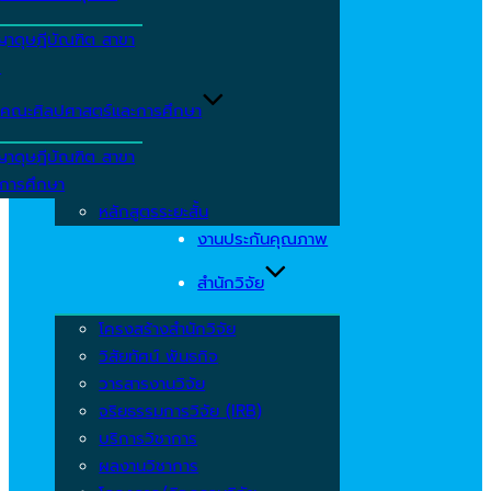
ญาดุษฎีบัณฑิต สาขา
ร
คณะศิลปศาสตร์และการศึกษา
ญาดุษฎีบัณฑิต สาขา
รการศึกษา
หลักสูตรระยะสั้น
งานประกันคุณภาพ
สำนักวิจัย
โครงสร้างสำนักวิจัย
วิสัยทัศน์ พันธกิจ
วารสารงานวิจัย
จริยธรรมการวิจัย (IRB)
บริการวิชาการ
ผลงานวิชาการ