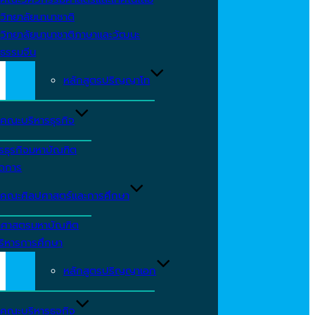
วิทยาลัยนานาชาติ
วิทยาลัยนานาชาติภาษาและวัฒนะ
ธรรมจีน
หลักสูตรปริญญาโท
คณะบริหารธุรกิจ
รธุรกิจมหาบัณฑิต
ัดการ
คณะศิลปศาสตร์และการศึกษา
าศาสตรมหาบัณฑิต
ริหารการศึกษา
หลักสูตรปริญญาเอก
คณะบริหารธุจกิจ