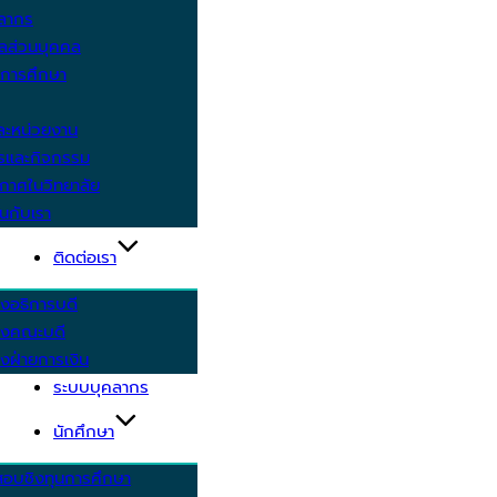
คลากร
ูลส่วนบุคคล
ีการศึกษา
ะหน่วยงาน
ารและกิจกรรม
กาศในวิทยาลัย
นกับเรา
ติดต่อเรา
งอธิการบดี
รงคณะบดี
งฝ่ายการเงิน
ระบบบุคลากร
นักศึกษา
สอบชิงทุนการศึกษา