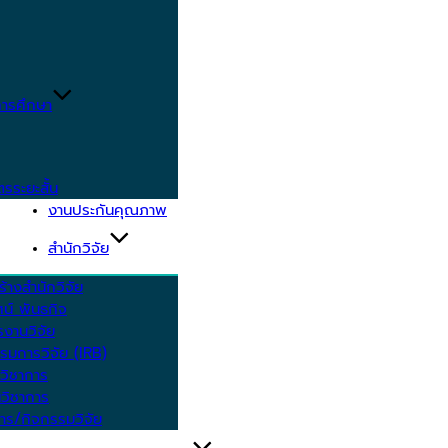
ารศึกษา
ตรระยะสั้น
งานประกันคุณภาพ
สำนักวิจัย
้างสำนักวิจัย
ัศน์ พันธกิจ
งานวิจัย
รมการวิจัย (IRB)
วิชาการ
วิชาการ
าร/กิจกรรมวิจัย