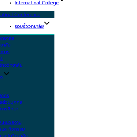
Internatinal College
natinal Conference
รอบรั้ววิทยาลัย
ิทยาลัย
ยาลัย
ชาการ
าร
้างวิทยาลัย
กร
คลากร
ูลส่วนบุคคล
ีการศึกษา
ะหน่วยงาน
ารและกิจกรรม
กาศในวิทยาลัย