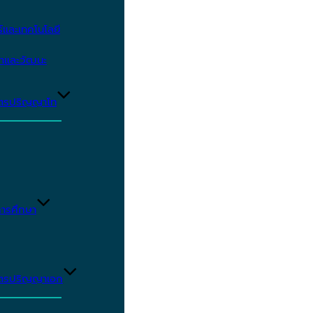
และเทคโนโลยี
ษาและวัฒนะ
ูตรปริญญาโท
ารศึกษา
ูตรปริญญาเอก