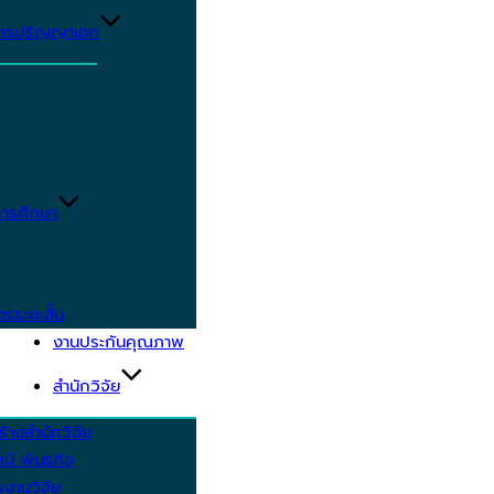
ูตรปริญญาเอก
ารศึกษา
ตรระยะสั้น
งานประกันคุณภาพ
สำนักวิจัย
้างสำนักวิจัย
ัศน์ พันธกิจ
งานวิจัย