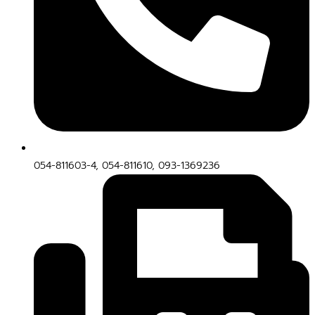
054-811603-4, 054-811610, 093-1369236