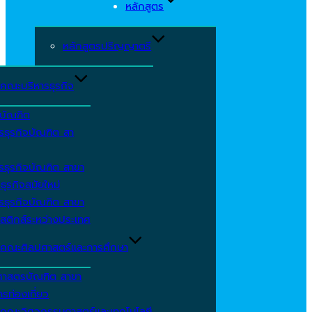
หลักสูตร
หลักสูตรปริญญาตรี
คณะบริหารธุรกิจ
ีบัณฑิต
รธุรกิจบัณฑิต สา
รธุรกิจบัณฑิต สาขา
ธุรกิจสมัยใหม่
รธุรกิจบัณฑิต สาขา
สติกส์ระหว่างประเทศ
คณะศิลปศาสตร์และการศึกษา
ศาสตรบัณฑิต สาขา
รท่องเที่ยว
คณะวิศวกรรมศาสตร์และเทคโนโลยี