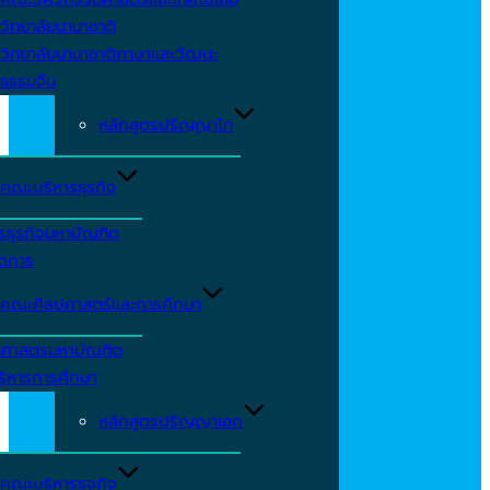
วิทยาลัยนานาชาติ
วิทยาลัยนานาชาติภาษาและวัฒนะ
ธรรมจีน
หลักสูตรปริญญาโท
คณะบริหารธุรกิจ
รธุรกิจมหาบัณฑิต
ัดการ
คณะศิลปศาสตร์และการศึกษา
าศาสตรมหาบัณฑิต
ริหารการศึกษา
หลักสูตรปริญญาเอก
คณะบริหารธุจกิจ