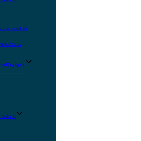
และเทคโนโลยี
ษาและวัฒนะ
ูตรปริญญาโท
ารศึกษา