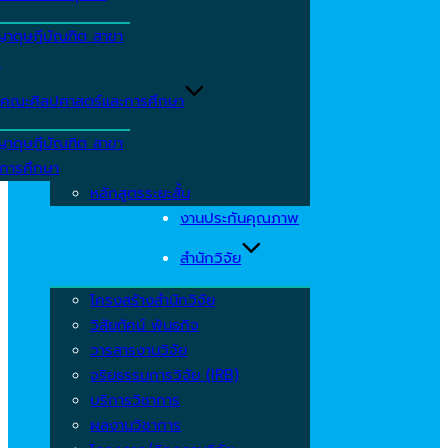
ญาดุษฎีบัณฑิต สาขา
ร
คณะศิลปศาสตร์และการศึกษา
ญาดุษฎีบัณฑิต สาขา
รการศึกษา
หลักสูตรระยะสั้น
งานประกันคุณภาพ
สำนักวิจัย
โครงสร้างสำนักวิจัย
วิสัยทัศน์ พันธกิจ
วารสารงานวิจัย
จริยธรรมการวิจัย (IRB)
บริการวิชาการ
ผลงานวิชาการ