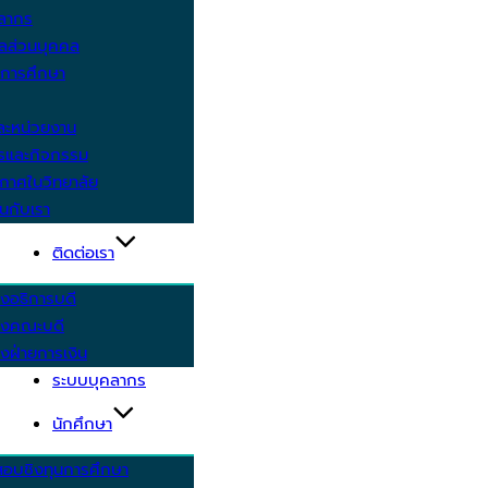
คลากร
ูลส่วนบุคคล
ีการศึกษา
ะหน่วยงาน
ารและกิจกรรม
กาศในวิทยาลัย
นกับเรา
ติดต่อเรา
งอธิการบดี
รงคณะบดี
งฝ่ายการเงิน
ระบบบุคลากร
นักศึกษา
สอบชิงทุนการศึกษา