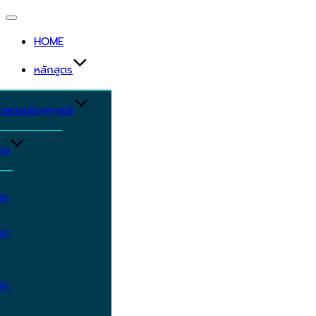
Toggle
navigation
HOME
หลักสูตร
ักสูตรปริญญาตรี
ิจ
ิต
ิต
ิต