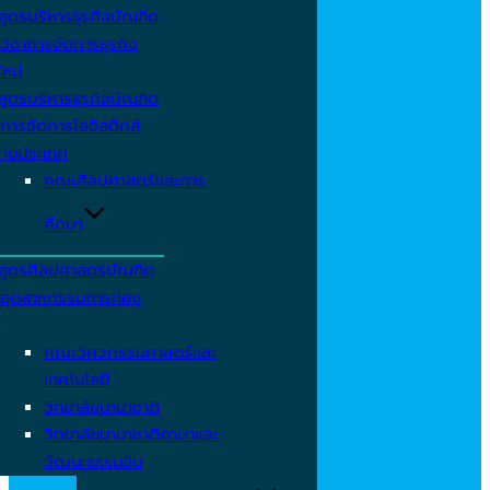
สูตรบริหารธุรกิจบัณฑิต
วิชาการจัดการธุรกิจ
ใหม่
สูตรบริหารธุรกิจบัณฑิต
การจัดการโลจิสติกส์
่างประเทศ
คณะศิลปศาสตร์และการ
ศึกษา
สูตรศิลปศาสตรบัณฑิต
าอุตสาหกรรมการท่อง
ว
คณะวิศวกรรมศาสตร์และ
เทคโนโลยี
วิทยาลัยนานาชาติ
วิทยาลัยนานาชาติภาษาและ
วัฒนะธรรมจีน