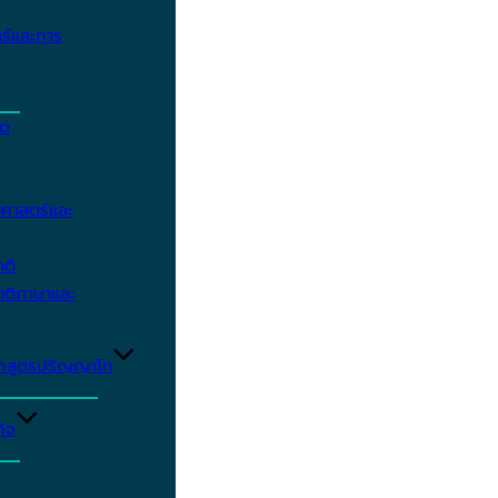
ร์และการ
ิต
ศาสตร์และ
าติ
าติภาษาและ
ักสูตรปริญญาโท
ิจ