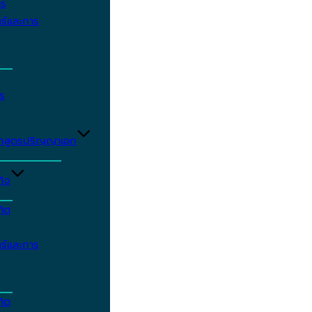
าร
ร์และการ
ร
ักสูตรปริญญาเอก
กิจ
ฑิต
ร์และการ
ฑิต