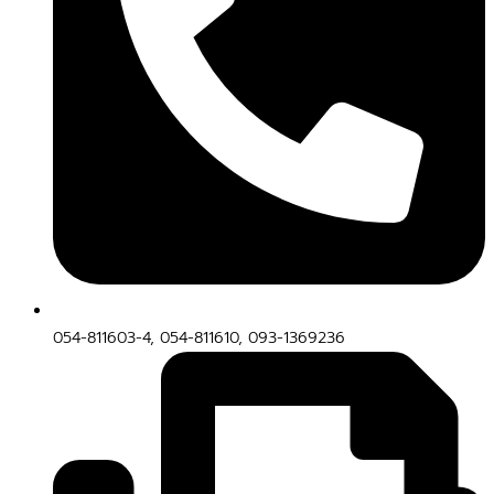
054-811603-4, 054-811610, 093-1369236