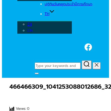
ปฏิทินวันหยุดประจำปีการศึกษา
TH
EN
CN
Faceb
Search
for:
Toggle
sidebar
466466309_1041253088012686_3
&
navigation
Views:
0