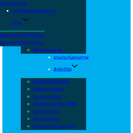
วิชาการจัดการ
คณะศิลปศาสตร์และการ
ศึกษา
สูตรปรัชญาดุษฎีบัณฑิต
วิชาการบริหารการศึกษา
หลักสูตรระยะสั้น
งานประกันคุณภาพ
สำนักวิจัย
โครงสร้างสำนักวิจัย
วิสัยทัศน์ พันธกิจ
วารสารงานวิจัย
จริยธรรมการวิจัย (IRB)
บริการวิชาการ
ผลงานวิชาการ
โครงการ/กิจกรรมวิจัย