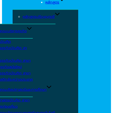
หลักสูตร
หลักสูตรปริญญาตรี
คณะบริหารธุรกิจ
ีบัณฑิต
รธุรกิจบัณฑิต สา
รธุรกิจบัณฑิต สาขา
ธุรกิจสมัยใหม่
รธุรกิจบัณฑิต สาขา
สติกส์ระหว่างประเทศ
คณะศิลปศาสตร์และการศึกษา
ศาสตรบัณฑิต สาขา
รท่องเที่ยว
คณะวิศวกรรมศาสตร์และเทคโนโลยี