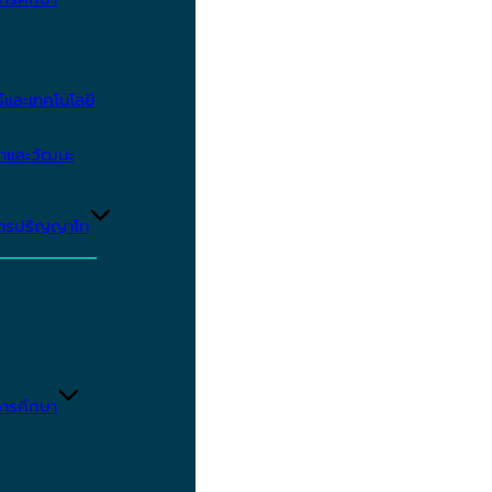
และเทคโนโลยี
ษาและวัฒนะ
ูตรปริญญาโท
ารศึกษา