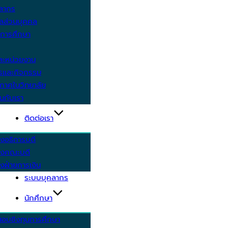
คลากร
ูลส่วนบุคคล
ีการศึกษา
ะหน่วยงาน
ารและกิจกรรม
กาศในวิทยาลัย
นกับเรา
ติดต่อเรา
งอธิการบดี
รงคณะบดี
งฝ่ายการเงิน
ระบบบุคลากร
นักศึกษา
สอบชิงทุนการศึกษา