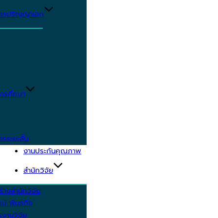
ูตรปริญญาเอก
ารศึกษา
ตรระยะสั้น
งานประกันคุณภาพ
สำนักวิจัย
้างสำนักวิจัย
ัศน์ พันธกิจ
งานวิจัย