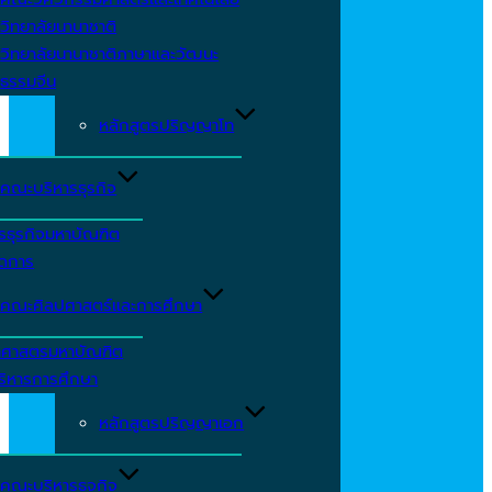
วิทยาลัยนานาชาติ
วิทยาลัยนานาชาติภาษาและวัฒนะ
ธรรมจีน
หลักสูตรปริญญาโท
คณะบริหารธุรกิจ
รธุรกิจมหาบัณฑิต
ัดการ
คณะศิลปศาสตร์และการศึกษา
าศาสตรมหาบัณฑิต
ริหารการศึกษา
หลักสูตรปริญญาเอก
คณะบริหารธุจกิจ