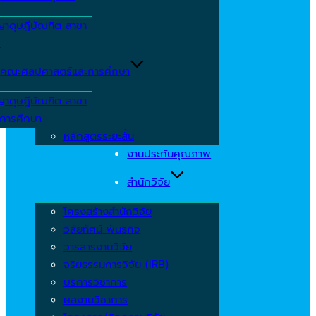
ญาดุษฎีบัณฑิต สาขา
ร
คณะศิลปศาสตร์และการศึกษา
ญาดุษฎีบัณฑิต สาขา
รการศึกษา
หลักสูตรระยะสั้น
งานประกันคุณภาพ
สำนักวิจัย
โครงสร้างสำนักวิจัย
วิสัยทัศน์ พันธกิจ
วารสารงานวิจัย
จริยธรรมการวิจัย (IRB)
บริการวิชาการ
ผลงานวิชาการ