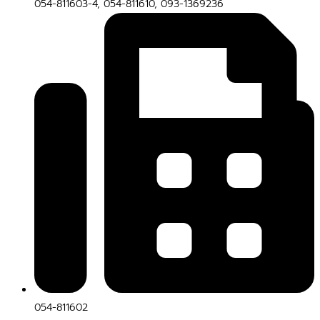
054-811603-4, 054-811610, 093-1369236
054-811602