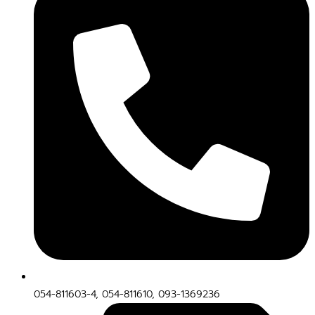
054-811603-4, 054-811610, 093-1369236