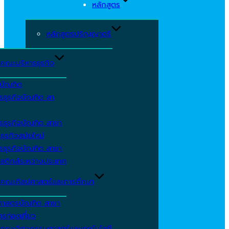
หลักสูตร
หลักสูตรปริญญาตรี
คณะบริหารธุรกิจ
ีบัณฑิต
รธุรกิจบัณฑิต สา
รธุรกิจบัณฑิต สาขา
ธุรกิจสมัยใหม่
รธุรกิจบัณฑิต สาขา
สติกส์ระหว่างประเทศ
คณะศิลปศาสตร์และการศึกษา
ศาสตรบัณฑิต สาขา
รท่องเที่ยว
คณะวิศวกรรมศาสตร์และเทคโนโลยี