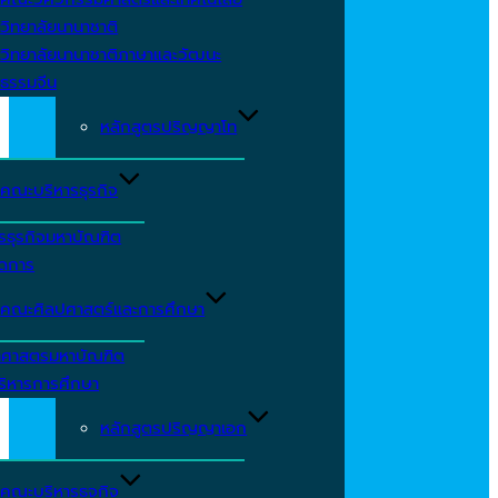
วิทยาลัยนานาชาติ
วิทยาลัยนานาชาติภาษาและวัฒนะ
ธรรมจีน
หลักสูตรปริญญาโท
คณะบริหารธุรกิจ
รธุรกิจมหาบัณฑิต
ัดการ
คณะศิลปศาสตร์และการศึกษา
าศาสตรมหาบัณฑิต
ริหารการศึกษา
หลักสูตรปริญญาเอก
คณะบริหารธุจกิจ