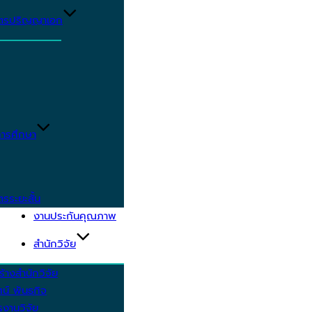
ูตรปริญญาเอก
ารศึกษา
ตรระยะสั้น
งานประกันคุณภาพ
สำนักวิจัย
้างสำนักวิจัย
ัศน์ พันธกิจ
งานวิจัย