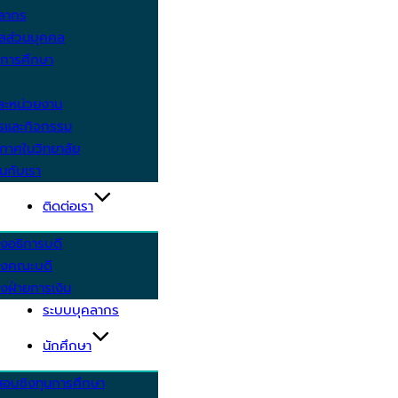
คลากร
ูลส่วนบุคคล
ีการศึกษา
ะหน่วยงาน
ารและกิจกรรม
กาศในวิทยาลัย
นกับเรา
ติดต่อเรา
งอธิการบดี
รงคณะบดี
งฝ่ายการเงิน
ระบบบุคลากร
นักศึกษา
สอบชิงทุนการศึกษา