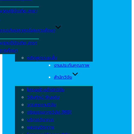
ญาดุษฎีบัณฑิต สาขา
ร
คณะศิลปศาสตร์และการศึกษา
ญาดุษฎีบัณฑิต สาขา
รการศึกษา
หลักสูตรระยะสั้น
งานประกันคุณภาพ
สำนักวิจัย
โครงสร้างสำนักวิจัย
วิสัยทัศน์ พันธกิจ
วารสารงานวิจัย
จริยธรรมการวิจัย (IRB)
บริการวิชาการ
ผลงานวิชาการ