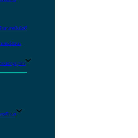
และเทคโนโลยี
ษาและวัฒนะ
ูตรปริญญาโท
ารศึกษา