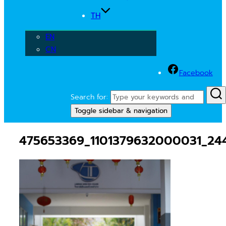
TH
EN
CN
Facebook
Search for:
Toggle sidebar & navigation
475653369_1101379632000031_24