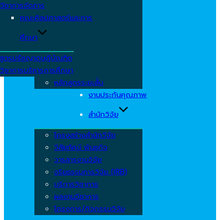
วิชาการจัดการ
คณะศิลปศาสตร์และการ
ศึกษา
สูตรปรัชญาดุษฎีบัณฑิต
วิชาการบริหารการศึกษา
หลักสูตรระยะสั้น
งานประกันคุณภาพ
สำนักวิจัย
โครงสร้างสำนักวิจัย
วิสัยทัศน์ พันธกิจ
วารสารงานวิจัย
จริยธรรมการวิจัย (IRB)
บริการวิชาการ
ผลงานวิชาการ
โครงการ/กิจกรรมวิจัย