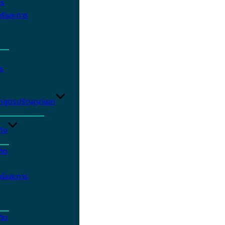
าร
ร์และการ
ร
ักสูตรปริญญาเอก
กิจ
ฑิต
ร์และการ
ฑิต