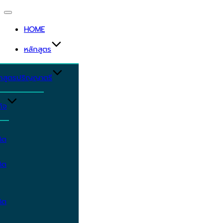
Toggle
navigation
HOME
หลักสูตร
ักสูตรปริญญาตรี
ิจ
ิต
ิต
ิต