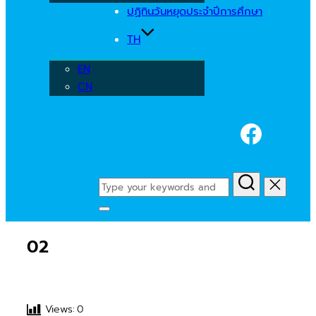
ปฏิทินวันหยุดประจำปีการศึกษา
TH
EN
CN
Faceb
Search
for:
Toggle
sidebar
02
&
navigation
Views:
0