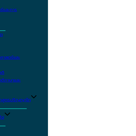
ร์และการ
ิต
ศาสตร์และ
าติ
าติภาษาและ
ักสูตรปริญญาโท
ิจ