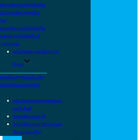
สูตรบริหารธุรกิจบัณฑิต
วิชาการจัดการธุรกิจ
ใหม่
สูตรบริหารธุรกิจบัณฑิต
การจัดการโลจิสติกส์
่างประเทศ
คณะศิลปศาสตร์และการ
ศึกษา
สูตรศิลปศาสตรบัณฑิต
าอุตสาหกรรมการท่อง
ว
คณะวิศวกรรมศาสตร์และ
เทคโนโลยี
วิทยาลัยนานาชาติ
วิทยาลัยนานาชาติภาษาและ
วัฒนะธรรมจีน