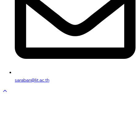
saraban@lit.ac.th
Scroll
to
top