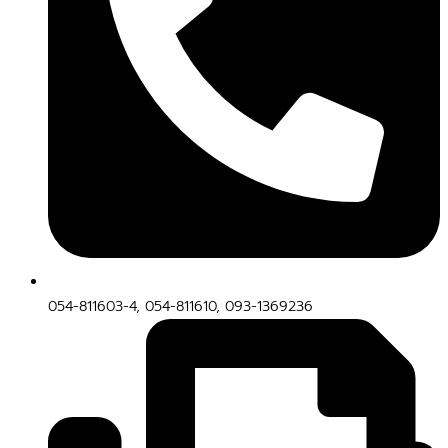
054-811603-4, 054-811610, 093-1369236