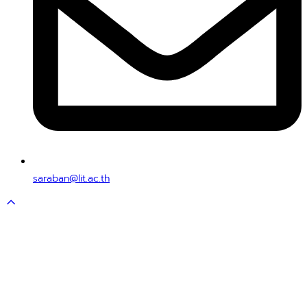
saraban@lit.ac.th
Scroll
to
top