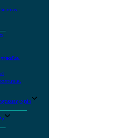
ร์และการ
ิต
ศาสตร์และ
าติ
าติภาษาและ
ักสูตรปริญญาโท
ิจ