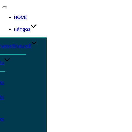
Toggle
navigation
HOME
หลักสูตร
ักสูตรปริญญาตรี
ิจ
ิต
ิต
ิต