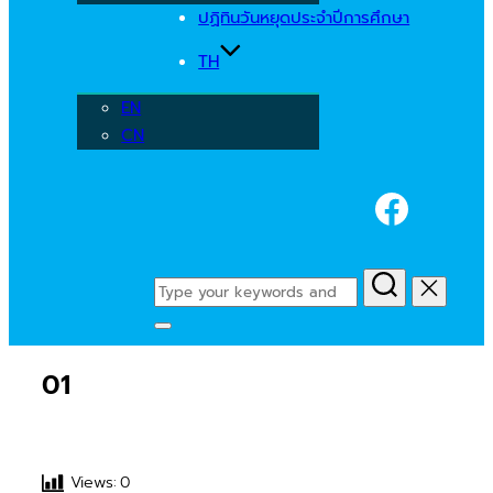
ปฏิทินวันหยุดประจำปีการศึกษา
TH
EN
CN
Faceb
Search
for:
Toggle
sidebar
01
&
navigation
Views:
0