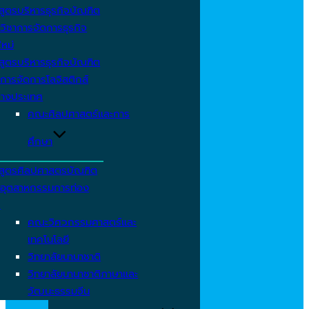
สูตรบริหารธุรกิจบัณฑิต
วิชาการจัดการธุรกิจ
ใหม่
สูตรบริหารธุรกิจบัณฑิต
การจัดการโลจิสติกส์
่างประเทศ
คณะศิลปศาสตร์และการ
ศึกษา
สูตรศิลปศาสตรบัณฑิต
าอุตสาหกรรมการท่อง
ว
คณะวิศวกรรมศาสตร์และ
เทคโนโลยี
วิทยาลัยนานาชาติ
วิทยาลัยนานาชาติภาษาและ
วัฒนะธรรมจีน