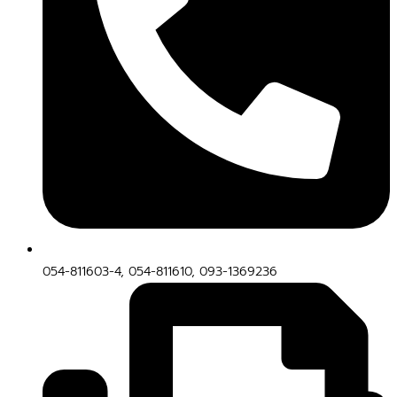
054-811603-4, 054-811610, 093-1369236