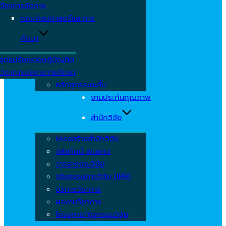
วิชาการจัดการ
คณะศิลปศาสตร์และการ
ศึกษา
สูตรปรัชญาดุษฎีบัณฑิต
วิชาการบริหารการศึกษา
หลักสูตรระยะสั้น
งานประกันคุณภาพ
สำนักวิจัย
โครงสร้างสำนักวิจัย
วิสัยทัศน์ พันธกิจ
วารสารงานวิจัย
จริยธรรมการวิจัย (IRB)
บริการวิชาการ
ผลงานวิชาการ
โครงการ/กิจกรรมวิจัย