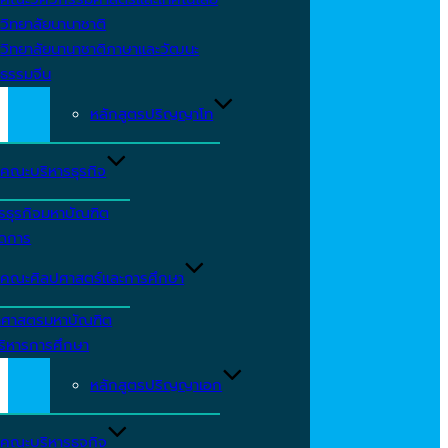
วิทยาลัยนานาชาติ
วิทยาลัยนานาชาติภาษาและวัฒนะ
ธรรมจีน
หลักสูตรปริญญาโท
คณะบริหารธุรกิจ
รธุรกิจมหาบัณฑิต
ัดการ
คณะศิลปศาสตร์และการศึกษา
าศาสตรมหาบัณฑิต
ริหารการศึกษา
หลักสูตรปริญญาเอก
คณะบริหารธุจกิจ