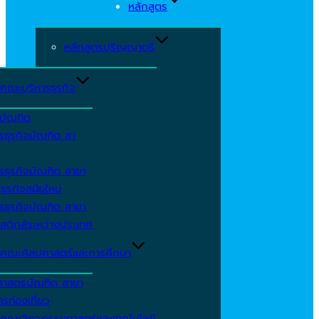
หลักสูตร
หลักสูตรปริญญาตรี
คณะบริหารธุรกิจ
ีบัณฑิต
รธุรกิจบัณฑิต สา
รธุรกิจบัณฑิต สาขา
ธุรกิจสมัยใหม่
รธุรกิจบัณฑิต สาขา
สติกส์ระหว่างประเทศ
คณะศิลปศาสตร์และการศึกษา
ศาสตรบัณฑิต สาขา
รท่องเที่ยว
คณะวิศวกรรมศาสตร์และเทคโนโลยี