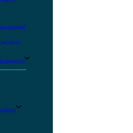
และเทคโนโลยี
ษาและวัฒนะ
ูตรปริญญาโท
ารศึกษา