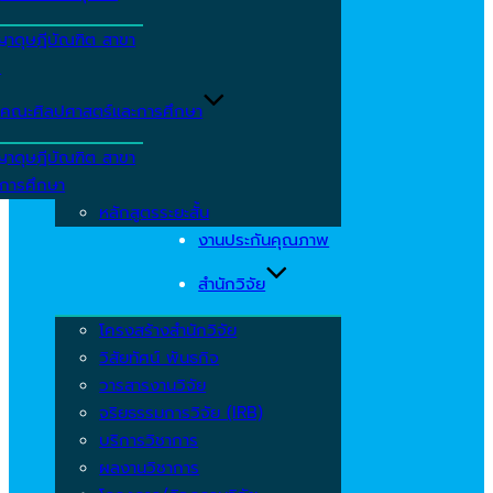
ญาดุษฎีบัณฑิต สาขา
ร
คณะศิลปศาสตร์และการศึกษา
ญาดุษฎีบัณฑิต สาขา
รการศึกษา
หลักสูตรระยะสั้น
งานประกันคุณภาพ
สำนักวิจัย
โครงสร้างสำนักวิจัย
วิสัยทัศน์ พันธกิจ
วารสารงานวิจัย
จริยธรรมการวิจัย (IRB)
บริการวิชาการ
ผลงานวิชาการ