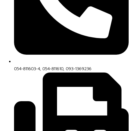
054-811603-4, 054-811610, 093-1369236