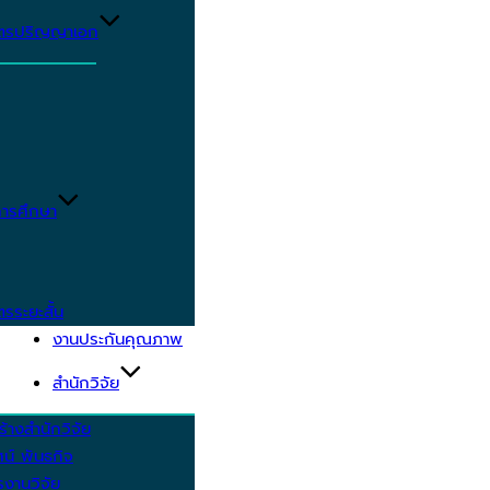
ูตรปริญญาเอก
ารศึกษา
ตรระยะสั้น
งานประกันคุณภาพ
สำนักวิจัย
้างสำนักวิจัย
ัศน์ พันธกิจ
งานวิจัย