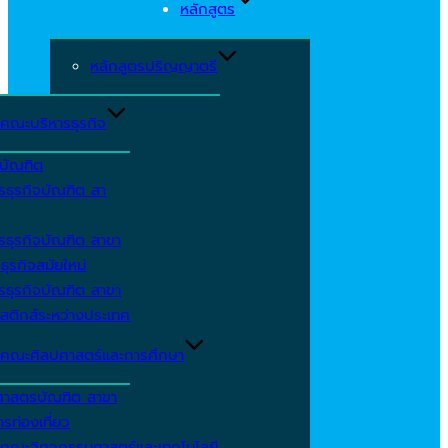
หลักสูตร
หลักสูตรปริญญาตรี
คณะบริหารธุรกิจ
ีบัณฑิต
รธุรกิจบัณฑิต สา
รธุรกิจบัณฑิต สาขา
ธุรกิจสมัยใหม่
รธุรกิจบัณฑิต สาขา
สติกส์ระหว่างประเทศ
คณะศิลปศาสตร์และการศึกษา
ศาสตรบัณฑิต สาขา
รท่องเที่ยว
คณะวิศวกรรมศาสตร์และเทคโนโลยี