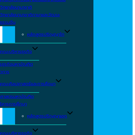
วิทยาลัยนานาชาติ
วิทยาลัยนานาชาติภาษาและวัฒนะ
ธรรมจีน
หลักสูตรปริญญาโท
คณะบริหารธุรกิจ
รธุรกิจมหาบัณฑิต
ัดการ
คณะศิลปศาสตร์และการศึกษา
าศาสตรมหาบัณฑิต
ริหารการศึกษา
หลักสูตรปริญญาเอก
คณะบริหารธุจกิจ