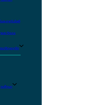
และเทคโนโลยี
ษาและวัฒนะ
ูตรปริญญาโท
ารศึกษา