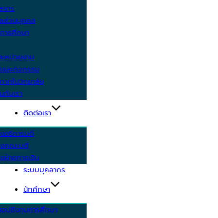
คลากร
ูลส่วนบุคคล
ีการศึกษา
ะหน่วยงาน
ารและกิจกรรม
กาศในวิทยาลัย
นกับเรา
ติดต่อเรา
งอธิการบดี
รงคณะบดี
งฝ่ายการเงิน
ระบบบุคลากร
นักศึกษา
สอบชิงทุนการศึกษา