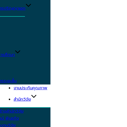
ูตรปริญญาเอก
ารศึกษา
ตรระยะสั้น
งานประกันคุณภาพ
สำนักวิจัย
้างสำนักวิจัย
ัศน์ พันธกิจ
งานวิจัย