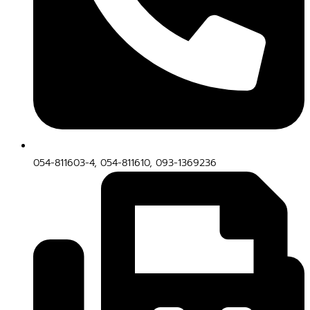
054-811603-4, 054-811610, 093-1369236