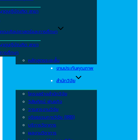
ญาดุษฎีบัณฑิต สาขา
ร
คณะศิลปศาสตร์และการศึกษา
ญาดุษฎีบัณฑิต สาขา
รการศึกษา
หลักสูตรระยะสั้น
งานประกันคุณภาพ
สำนักวิจัย
โครงสร้างสำนักวิจัย
วิสัยทัศน์ พันธกิจ
วารสารงานวิจัย
จริยธรรมการวิจัย (IRB)
บริการวิชาการ
ผลงานวิชาการ