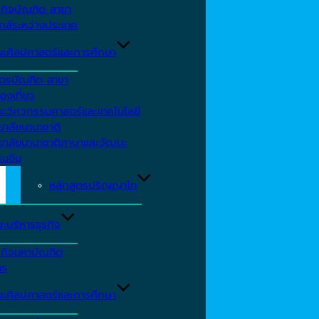
รกิจบัณฑิต สาขา
กส์ระหว่างประเทศ
ะศิลปศาสตร์และการศึกษา
ตรบัณฑิต สาขา
องเที่ยว
ะวิศวกรรมศาสตร์และเทคโนโลยี
ยาลัยนานาชาติ
ทยาลัยนานาชาติภาษาและวัฒนะ
รมจีน
หลักสูตรปริญญาโท
ะบริหารธุรกิจ
รกิจมหาบัณฑิต
าร
ะศิลปศาสตร์และการศึกษา