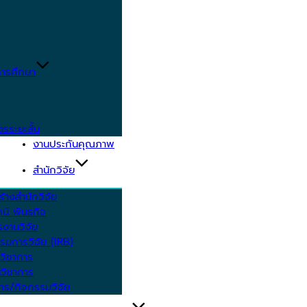
ารศึกษา
ตรระยะสั้น
งานประกันคุณภาพ
สำนักวิจัย
้างสำนักวิจัย
ัศน์ พันธกิจ
งานวิจัย
รมการวิจัย (IRB)
วิชาการ
วิชาการ
าร/กิจกรรมวิจัย