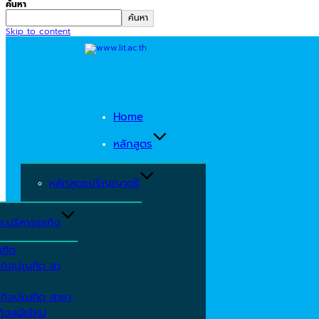
ค้นหา
ค้นหา
Skip to content
Home
หลักสูตร
หลักสูตรปริญญาตรี
ะบริหารธุรกิจ
ณฑิต
รกิจบัณฑิต สา
รกิจบัณฑิต สาขา
ิจสมัยใหม่