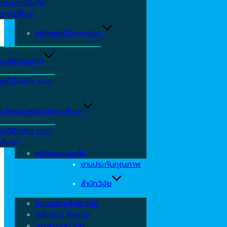
าสตรมหาบัณฑิต
ารการศึกษา
หลักสูตรปริญญาเอก
ะบริหารธุจกิจ
ุษฎีบัณฑิต สาขา
ะศิลปศาสตร์และการศึกษา
ุษฎีบัณฑิต สาขา
รศึกษา
หลักสูตรระยะสั้น
งานประกันคุณภาพ
สำนักวิจัย
โครงสร้างสำนักวิจัย
วิสัยทัศน์ พันธกิจ
วารสารงานวิจัย