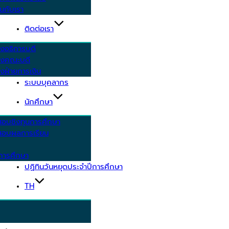
นกับเรา
ติดต่อเรา
งอธิการบดี
รงคณะบดี
งฝ่ายการเงิน
ระบบบุคลากร
นักศึกษา
สอบชิงทุนการศึกษา
อบผลการเรียน
การศึกษา
ปฏิทินวันหยุดประจำปีการศึกษา
TH