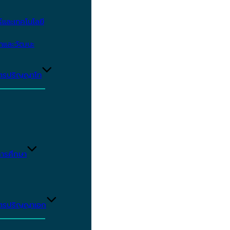
และเทคโนโลยี
ษาและวัฒนะ
ูตรปริญญาโท
ารศึกษา
ูตรปริญญาเอก