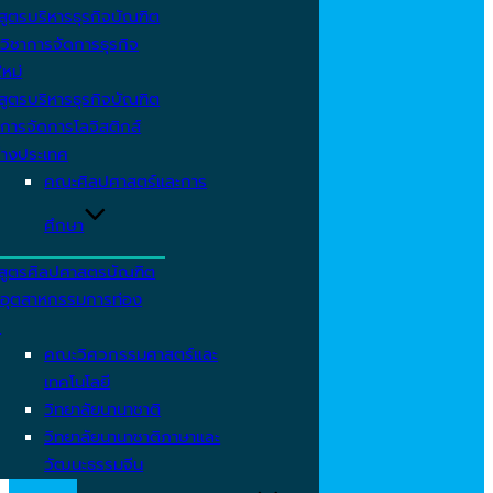
สูตรบริหารธุรกิจบัณฑิต
วิชาการจัดการธุรกิจ
ใหม่
สูตรบริหารธุรกิจบัณฑิต
การจัดการโลจิสติกส์
่างประเทศ
คณะศิลปศาสตร์และการ
ศึกษา
สูตรศิลปศาสตรบัณฑิต
าอุตสาหกรรมการท่อง
ว
คณะวิศวกรรมศาสตร์และ
เทคโนโลยี
วิทยาลัยนานาชาติ
วิทยาลัยนานาชาติภาษาและ
วัฒนะธรรมจีน