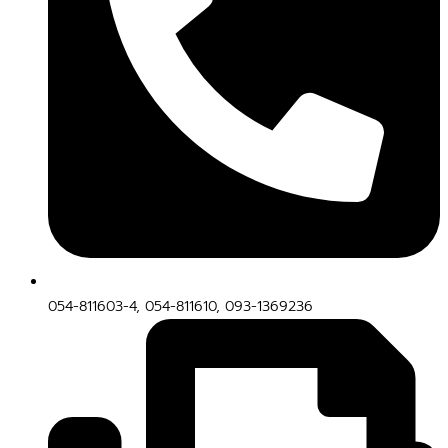
054-811603-4, 054-811610, 093-1369236