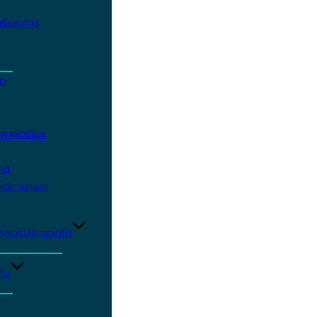
ร์และการ
ิต
ศาสตร์และ
าติ
าติภาษาและ
ักสูตรปริญญาโท
ิจ