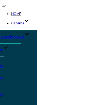
Toggle
navigation
HOME
หลักสูตร
ักสูตรปริญญาตรี
ิจ
ิต
ิต
ิต