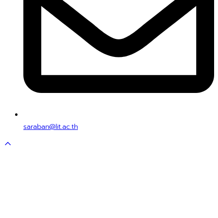
saraban@lit.ac.th
Scroll
to
top