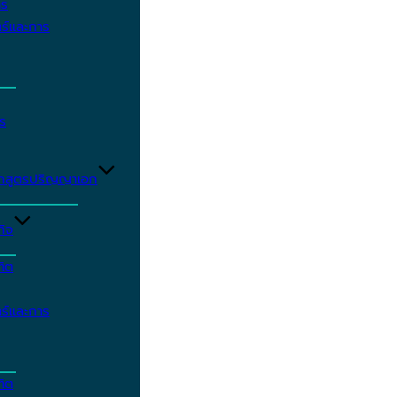
าร
ร์และการ
ร
ักสูตรปริญญาเอก
กิจ
ฑิต
ร์และการ
ฑิต