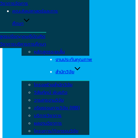
วิชาการจัดการ
คณะศิลปศาสตร์และการ
ศึกษา
สูตรปรัชญาดุษฎีบัณฑิต
วิชาการบริหารการศึกษา
หลักสูตรระยะสั้น
งานประกันคุณภาพ
สำนักวิจัย
โครงสร้างสำนักวิจัย
วิสัยทัศน์ พันธกิจ
วารสารงานวิจัย
จริยธรรมการวิจัย (IRB)
บริการวิชาการ
ผลงานวิชาการ
โครงการ/กิจกรรมวิจัย