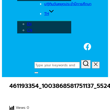
ปฏิทินวันหยุดประจำปีการศึกษา
TH
EN
CN
Faceb
Search
for:
Toggle
sidebar
461193354_1003868581751137_552
&
navigation
Views:
0