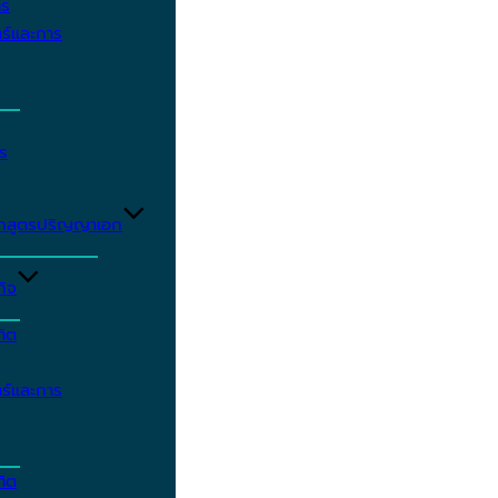
าร
ร์และการ
ร
ักสูตรปริญญาเอก
กิจ
ฑิต
ร์และการ
ฑิต