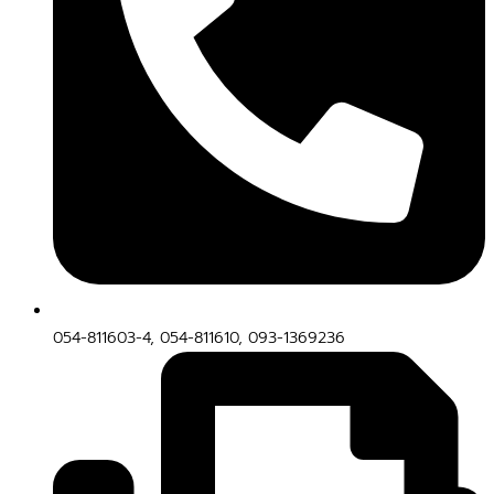
054-811603-4, 054-811610, 093-1369236