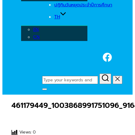
ปฏิทินวันหยุดประจำปีการศึกษา
TH
EN
CN
Faceb
Search
for:
Toggle
sidebar
461179449_1003868991751096_916
&
navigation
Views:
0