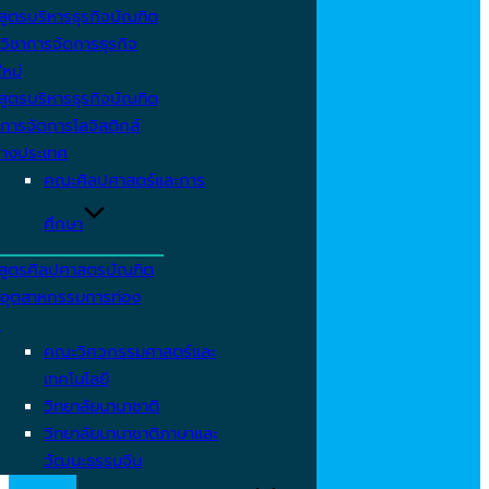
สูตรบริหารธุรกิจบัณฑิต
วิชาการจัดการธุรกิจ
ใหม่
สูตรบริหารธุรกิจบัณฑิต
การจัดการโลจิสติกส์
่างประเทศ
คณะศิลปศาสตร์และการ
ศึกษา
สูตรศิลปศาสตรบัณฑิต
าอุตสาหกรรมการท่อง
ว
คณะวิศวกรรมศาสตร์และ
เทคโนโลยี
วิทยาลัยนานาชาติ
วิทยาลัยนานาชาติภาษาและ
วัฒนะธรรมจีน