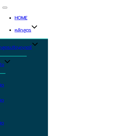
Toggle
navigation
HOME
หลักสูตร
ักสูตรปริญญาตรี
ิจ
ิต
ิต
ิต