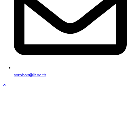
saraban@lit.ac.th
Scroll
to
top