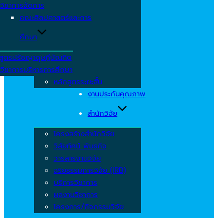
วิชาการจัดการ
คณะศิลปศาสตร์และการ
ศึกษา
สูตรปรัชญาดุษฎีบัณฑิต
วิชาการบริหารการศึกษา
หลักสูตรระยะสั้น
งานประกันคุณภาพ
สำนักวิจัย
โครงสร้างสำนักวิจัย
วิสัยทัศน์ พันธกิจ
วารสารงานวิจัย
จริยธรรมการวิจัย (IRB)
บริการวิชาการ
ผลงานวิชาการ
โครงการ/กิจกรรมวิจัย