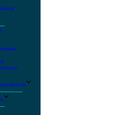
ร์และการ
ิต
ศาสตร์และ
าติ
าติภาษาและ
ักสูตรปริญญาโท
ิจ