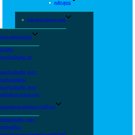
หลักสูตร
หลักสูตรปริญญาตรี
คณะบริหารธุรกิจ
ีบัณฑิต
รธุรกิจบัณฑิต สา
รธุรกิจบัณฑิต สาขา
ธุรกิจสมัยใหม่
รธุรกิจบัณฑิต สาขา
สติกส์ระหว่างประเทศ
คณะศิลปศาสตร์และการศึกษา
ศาสตรบัณฑิต สาขา
รท่องเที่ยว
คณะวิศวกรรมศาสตร์และเทคโนโลยี