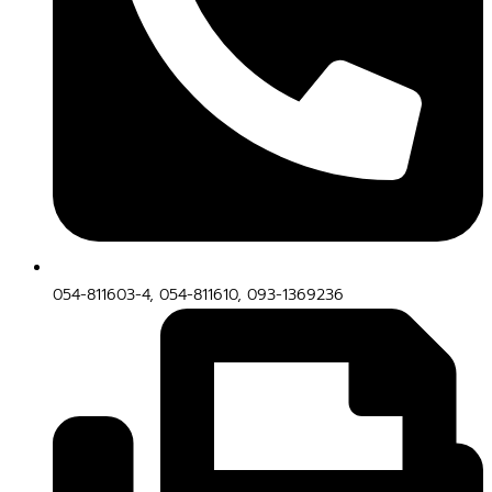
054-811603-4, 054-811610, 093-1369236