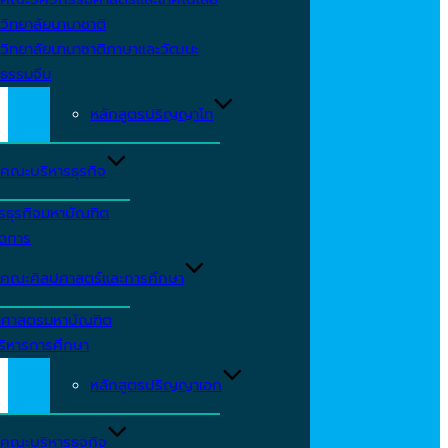
วิทยาลัยนานาชาติ
วิทยาลัยนานาชาติภาษาและวัฒนะ
ธรรมจีน
หลักสูตรปริญญาโท
คณะบริหารธุรกิจ
รธุรกิจมหาบัณฑิต
ัดการ
คณะศิลปศาสตร์และการศึกษา
าศาสตรมหาบัณฑิต
ริหารการศึกษา
หลักสูตรปริญญาเอก
คณะบริหารธุจกิจ