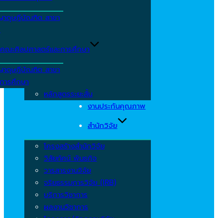
ญาดุษฎีบัณฑิต สาขา
ร
คณะศิลปศาสตร์และการศึกษา
ญาดุษฎีบัณฑิต สาขา
รการศึกษา
หลักสูตรระยะสั้น
งานประกันคุณภาพ
สำนักวิจัย
โครงสร้างสำนักวิจัย
วิสัยทัศน์ พันธกิจ
วารสารงานวิจัย
จริยธรรมการวิจัย (IRB)
บริการวิชาการ
ผลงานวิชาการ