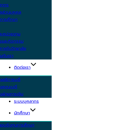
คลากร
ูลส่วนบุคคล
ีการศึกษา
ะหน่วยงาน
ารและกิจกรรม
กาศในวิทยาลัย
นกับเรา
ติดต่อเรา
งอธิการบดี
รงคณะบดี
งฝ่ายการเงิน
ระบบบุคลากร
นักศึกษา
สอบชิงทุนการศึกษา