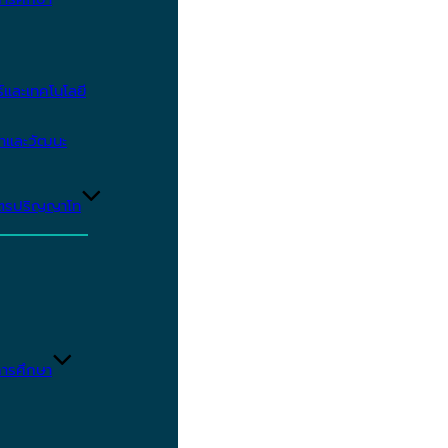
และเทคโนโลยี
ษาและวัฒนะ
ูตรปริญญาโท
ารศึกษา