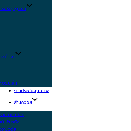
ูตรปริญญาเอก
ารศึกษา
ตรระยะสั้น
งานประกันคุณภาพ
สำนักวิจัย
้างสำนักวิจัย
ัศน์ พันธกิจ
งานวิจัย