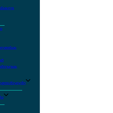
ร์และการ
ิต
ศาสตร์และ
าติ
าติภาษาและ
ักสูตรปริญญาโท
ิจ