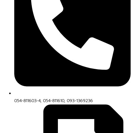
054-811603-4, 054-811610, 093-1369236