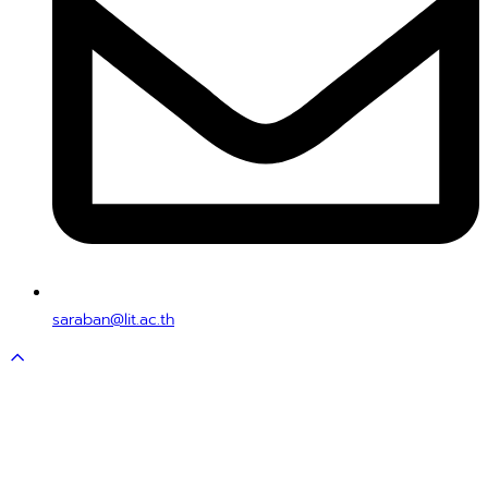
saraban@lit.ac.th
Scroll
to
top