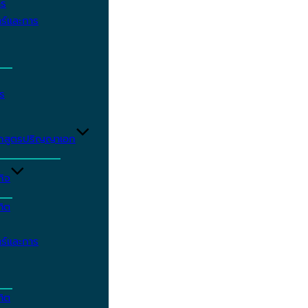
าร
ร์และการ
ร
ักสูตรปริญญาเอก
กิจ
ฑิต
ร์และการ
ฑิต