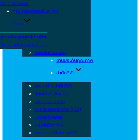
วิชาการจัดการ
คณะศิลปศาสตร์และการ
ศึกษา
สูตรปรัชญาดุษฎีบัณฑิต
วิชาการบริหารการศึกษา
หลักสูตรระยะสั้น
งานประกันคุณภาพ
สำนักวิจัย
โครงสร้างสำนักวิจัย
วิสัยทัศน์ พันธกิจ
วารสารงานวิจัย
จริยธรรมการวิจัย (IRB)
บริการวิชาการ
ผลงานวิชาการ
โครงการ/กิจกรรมวิจัย