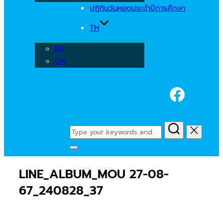
ปฏิทินวันหยุดประจำปีการศึกษา
TH
EN
CN
Faceb
Search
for:
Toggle
sidebar
LINE_ALBUM_MOU 27-08-
&
navigation
67_240828_37