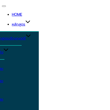
Toggle
navigation
HOME
หลักสูตร
ักสูตรปริญญาตรี
ิจ
ิต
ิต
ิต