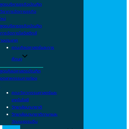
สูตรบริหารธุรกิจบัณฑิต
วิชาการจัดการธุรกิจ
ใหม่
สูตรบริหารธุรกิจบัณฑิต
การจัดการโลจิสติกส์
่างประเทศ
คณะศิลปศาสตร์และการ
ศึกษา
สูตรศิลปศาสตรบัณฑิต
าอุตสาหกรรมการท่อง
ว
คณะวิศวกรรมศาสตร์และ
เทคโนโลยี
วิทยาลัยนานาชาติ
วิทยาลัยนานาชาติภาษาและ
วัฒนะธรรมจีน