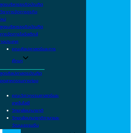
สูตรบริหารธุรกิจบัณฑิต
วิชาการจัดการธุรกิจ
ใหม่
สูตรบริหารธุรกิจบัณฑิต
การจัดการโลจิสติกส์
่างประเทศ
คณะศิลปศาสตร์และการ
ศึกษา
สูตรศิลปศาสตรบัณฑิต
าอุตสาหกรรมการท่อง
ว
คณะวิศวกรรมศาสตร์และ
เทคโนโลยี
วิทยาลัยนานาชาติ
วิทยาลัยนานาชาติภาษาและ
วัฒนะธรรมจีน