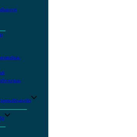
ร์และการ
ิต
ศาสตร์และ
าติ
าติภาษาและ
ักสูตรปริญญาโท
ิจ