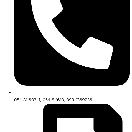
054-811603-4, 054-811610, 093-1369236