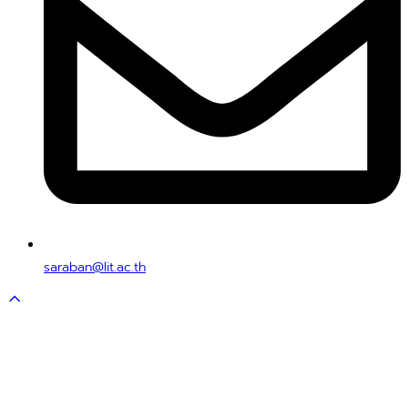
saraban@lit.ac.th
Scroll
to
top