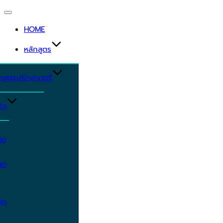
Toggle
navigation
HOME
หลักสูตร
ักสูตรปริญญาตรี
ิจ
ิต
ิต
ิต