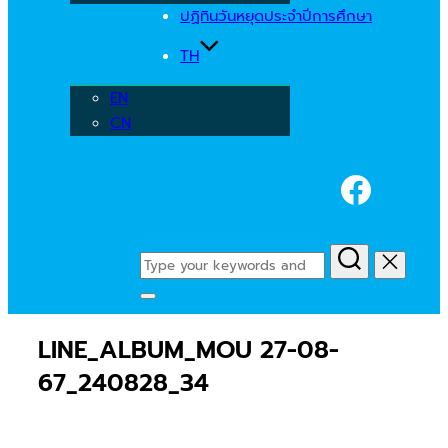
ปฏิทินวันหยุดประจำปีการศึกษา
TH
EN
CN
Faceb
Search
for:
Toggle
sidebar
LINE_ALBUM_MOU 27-08-
&
navigation
67_240828_34