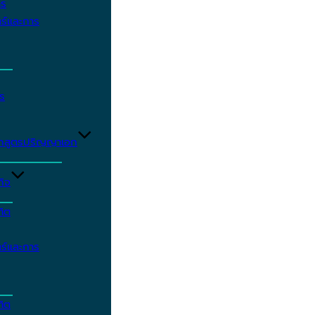
าร
ร์และการ
ร
ักสูตรปริญญาเอก
กิจ
ฑิต
ร์และการ
ฑิต