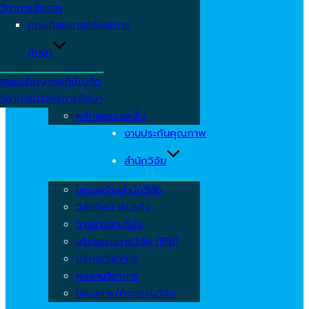
วิชาการจัดการ
คณะศิลปศาสตร์และการ
ศึกษา
สูตรปรัชญาดุษฎีบัณฑิต
วิชาการบริหารการศึกษา
หลักสูตรระยะสั้น
งานประกันคุณภาพ
สำนักวิจัย
โครงสร้างสำนักวิจัย
วิสัยทัศน์ พันธกิจ
วารสารงานวิจัย
จริยธรรมการวิจัย (IRB)
บริการวิชาการ
ผลงานวิชาการ
โครงการ/กิจกรรมวิจัย