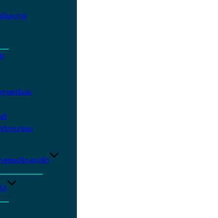
ร์และการ
ิต
ศาสตร์และ
าติ
าติภาษาและ
ักสูตรปริญญาโท
ิจ