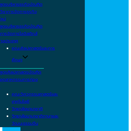
สูตรบริหารธุรกิจบัณฑิต
วิชาการจัดการธุรกิจ
ใหม่
สูตรบริหารธุรกิจบัณฑิต
การจัดการโลจิสติกส์
่างประเทศ
คณะศิลปศาสตร์และการ
ศึกษา
สูตรศิลปศาสตรบัณฑิต
าอุตสาหกรรมการท่อง
ว
คณะวิศวกรรมศาสตร์และ
เทคโนโลยี
วิทยาลัยนานาชาติ
วิทยาลัยนานาชาติภาษาและ
วัฒนะธรรมจีน