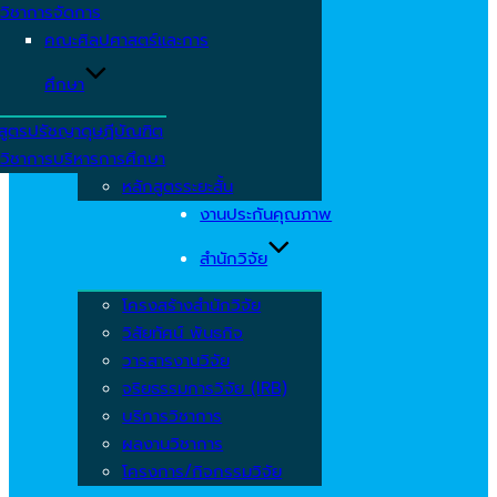
วิชาการจัดการ
คณะศิลปศาสตร์และการ
ศึกษา
สูตรปรัชญาดุษฎีบัณฑิต
วิชาการบริหารการศึกษา
หลักสูตรระยะสั้น
งานประกันคุณภาพ
สำนักวิจัย
โครงสร้างสำนักวิจัย
วิสัยทัศน์ พันธกิจ
วารสารงานวิจัย
จริยธรรมการวิจัย (IRB)
บริการวิชาการ
ผลงานวิชาการ
โครงการ/กิจกรรมวิจัย