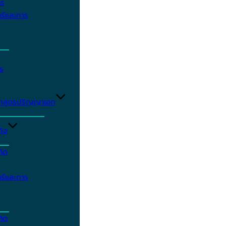
าร
ร์และการ
ร
ักสูตรปริญญาเอก
กิจ
ฑิต
ร์และการ
ฑิต