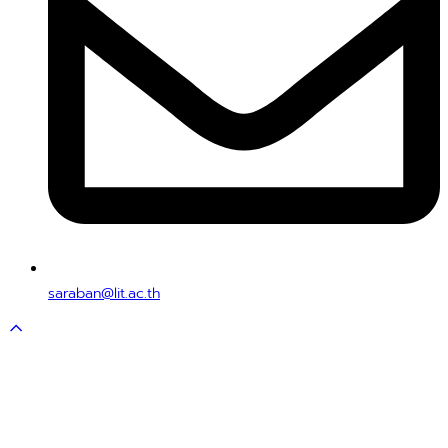
saraban@lit.ac.th
Scroll
to
top