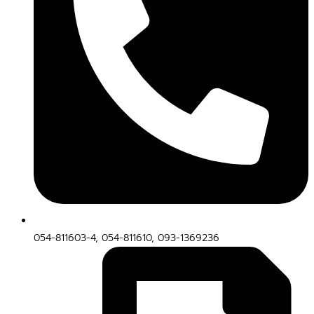
054-811603-4, 054-811610, 093-1369236