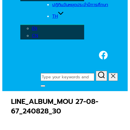
ปฏิทินวันหยุดประจำปีการศึกษา
TH
EN
CN
Faceb
Search
for:
Toggle
sidebar
LINE_ALBUM_MOU 27-08-
&
navigation
67_240828_30