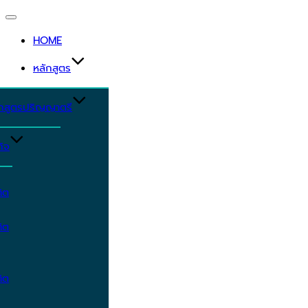
Toggle
navigation
HOME
หลักสูตร
ักสูตรปริญญาตรี
ิจ
ิต
ิต
ิต