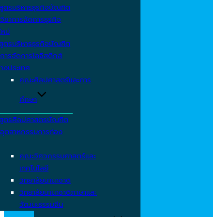
สูตรบริหารธุรกิจบัณฑิต
วิชาการจัดการธุรกิจ
ใหม่
สูตรบริหารธุรกิจบัณฑิต
การจัดการโลจิสติกส์
่างประเทศ
คณะศิลปศาสตร์และการ
ศึกษา
สูตรศิลปศาสตรบัณฑิต
าอุตสาหกรรมการท่อง
ว
คณะวิศวกรรมศาสตร์และ
เทคโนโลยี
วิทยาลัยนานาชาติ
วิทยาลัยนานาชาติภาษาและ
วัฒนะธรรมจีน