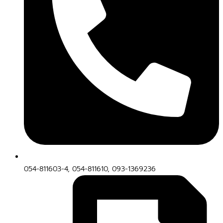
054-811603-4, 054-811610, 093-1369236