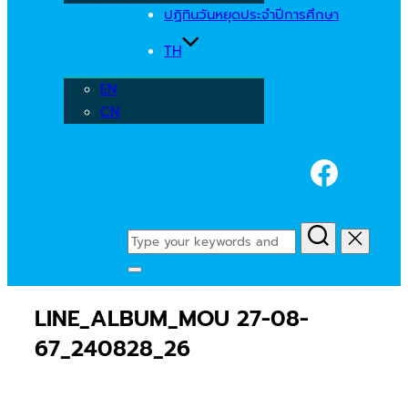
ปฏิทินวันหยุดประจำปีการศึกษา
TH
EN
CN
Faceb
Search
for:
Toggle
sidebar
LINE_ALBUM_MOU 27-08-
&
navigation
67_240828_26