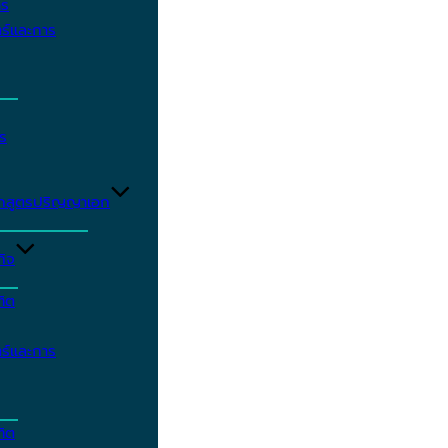
าร
ร์และการ
ร
ักสูตรปริญญาเอก
กิจ
ฑิต
ร์และการ
ฑิต