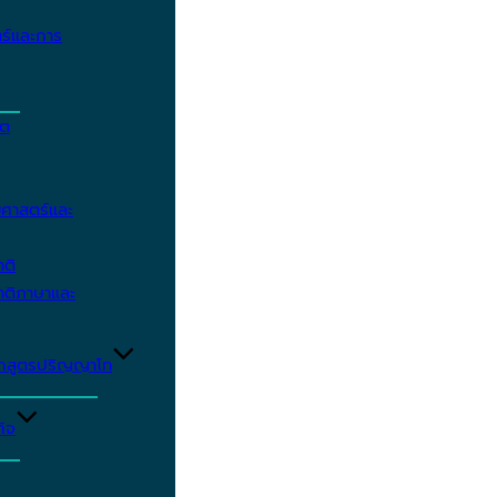
ร์และการ
ิต
ศาสตร์และ
าติ
าติภาษาและ
ักสูตรปริญญาโท
ิจ