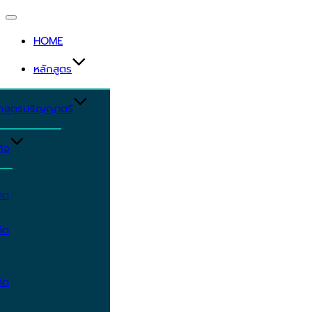
Toggle
navigation
HOME
หลักสูตร
ักสูตรปริญญาตรี
ิจ
ิต
ิต
ิต