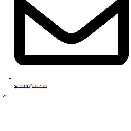
saraban@lit.ac.th
Scroll
to
top