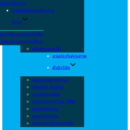
วิชาการจัดการ
คณะศิลปศาสตร์และการ
ศึกษา
สูตรปรัชญาดุษฎีบัณฑิต
วิชาการบริหารการศึกษา
หลักสูตรระยะสั้น
งานประกันคุณภาพ
สำนักวิจัย
โครงสร้างสำนักวิจัย
วิสัยทัศน์ พันธกิจ
วารสารงานวิจัย
จริยธรรมการวิจัย (IRB)
บริการวิชาการ
ผลงานวิชาการ
โครงการ/กิจกรรมวิจัย