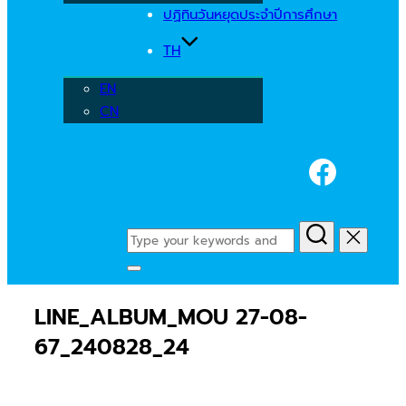
ปฏิทินวันหยุดประจำปีการศึกษา
TH
EN
CN
Faceb
Search
for:
Toggle
sidebar
LINE_ALBUM_MOU 27-08-
&
navigation
67_240828_24