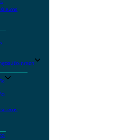
าร
ร์และการ
ร
ักสูตรปริญญาเอก
กิจ
ฑิต
ร์และการ
ฑิต