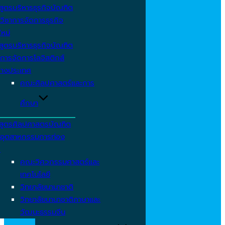
สูตรบริหารธุรกิจบัณฑิต
วิชาการจัดการธุรกิจ
ใหม่
สูตรบริหารธุรกิจบัณฑิต
การจัดการโลจิสติกส์
่างประเทศ
คณะศิลปศาสตร์และการ
ศึกษา
สูตรศิลปศาสตรบัณฑิต
าอุตสาหกรรมการท่อง
ว
คณะวิศวกรรมศาสตร์และ
เทคโนโลยี
วิทยาลัยนานาชาติ
วิทยาลัยนานาชาติภาษาและ
วัฒนะธรรมจีน