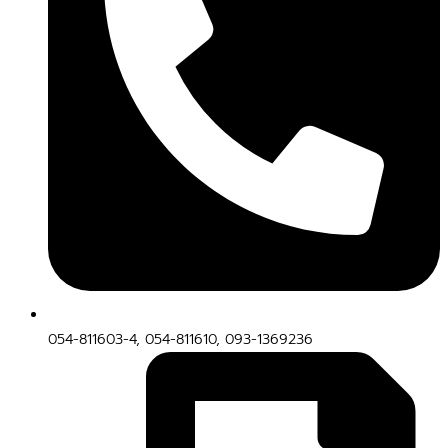
054-811603-4, 054-811610, 093-1369236