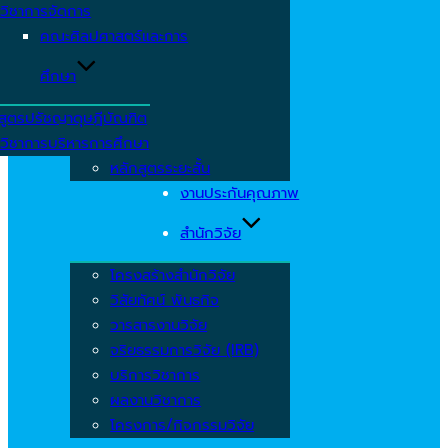
วิชาการจัดการ
คณะศิลปศาสตร์และการ
ศึกษา
สูตรปรัชญาดุษฎีบัณฑิต
วิชาการบริหารการศึกษา
หลักสูตรระยะสั้น
งานประกันคุณภาพ
สำนักวิจัย
โครงสร้างสำนักวิจัย
วิสัยทัศน์ พันธกิจ
วารสารงานวิจัย
จริยธรรมการวิจัย (IRB)
บริการวิชาการ
ผลงานวิชาการ
โครงการ/กิจกรรมวิจัย