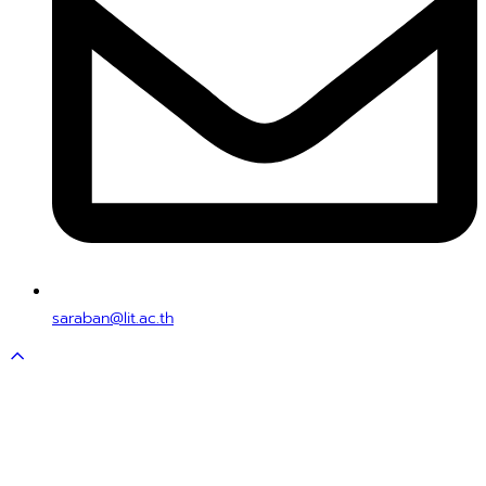
saraban@lit.ac.th
Scroll
to
top