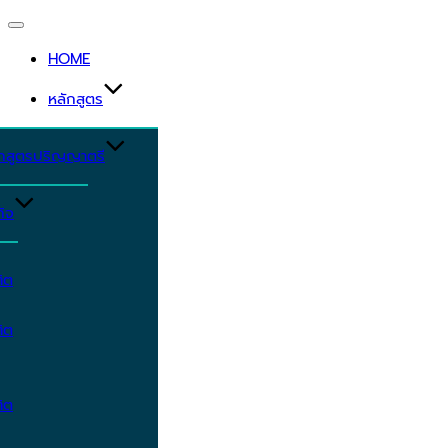
Toggle
navigation
HOME
หลักสูตร
ักสูตรปริญญาตรี
ิจ
ิต
ิต
ิต