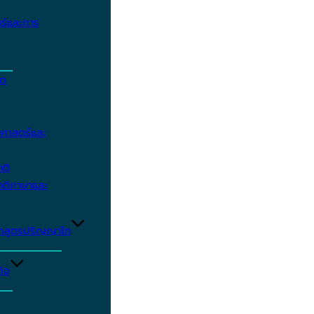
ร์และการ
ิต
ศาสตร์และ
าติ
าติภาษาและ
ักสูตรปริญญาโท
ิจ