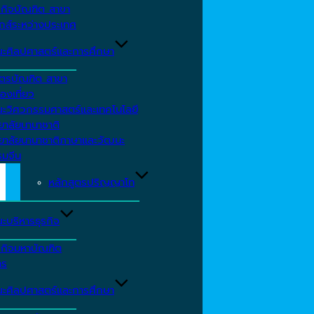
รกิจบัณฑิต สาขา
กส์ระหว่างประเทศ
ะศิลปศาสตร์และการศึกษา
ตรบัณฑิต สาขา
องเที่ยว
ะวิศวกรรมศาสตร์และเทคโนโลยี
ยาลัยนานาชาติ
ทยาลัยนานาชาติภาษาและวัฒนะ
รมจีน
หลักสูตรปริญญาโท
ะบริหารธุรกิจ
รกิจมหาบัณฑิต
าร
ะศิลปศาสตร์และการศึกษา