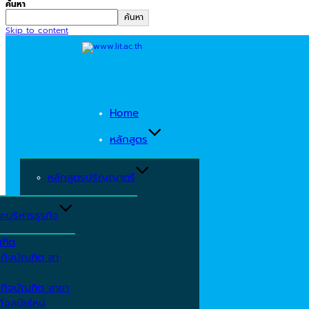
ค้นหา
ค้นหา
Skip to content
Home
หลักสูตร
หลักสูตรปริญญาตรี
ะบริหารธุรกิจ
ณฑิต
รกิจบัณฑิต สา
รกิจบัณฑิต สาขา
ิจสมัยใหม่