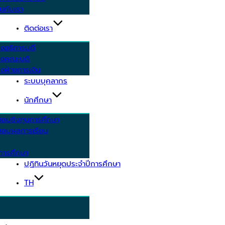
นกับเรา
ติดต่อเรา
งอธิการบดี
รงคณะบดี
งฝ่ายการเงิน
ระบบบุคลากร
นักศึกษา
สอบชิงทุนการศึกษา
อบผลการเรียน
การศึกษา
ปฏิทินวันหยุดประจำปีการศึกษา
TH