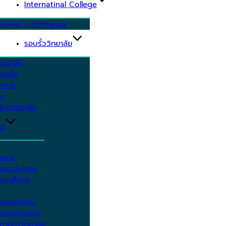
Internatinal College
natinal Conference
รอบรั้ววิทยาลัย
ิทยาลัย
ยาลัย
ชาการ
าร
้างวิทยาลัย
กร
คลากร
ูลส่วนบุคคล
ีการศึกษา
ะหน่วยงาน
ารและกิจกรรม
กาศในวิทยาลัย