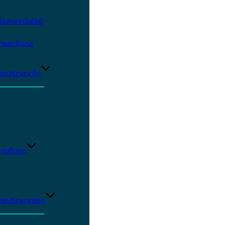
และเทคโนโลยี
ษาและวัฒนะ
ูตรปริญญาโท
ารศึกษา
ูตรปริญญาเอก