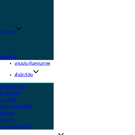
ารศึกษา
ตรระยะสั้น
งานประกันคุณภาพ
สำนักวิจัย
้างสำนักวิจัย
ัศน์ พันธกิจ
งานวิจัย
รมการวิจัย (IRB)
วิชาการ
วิชาการ
าร/กิจกรรมวิจัย