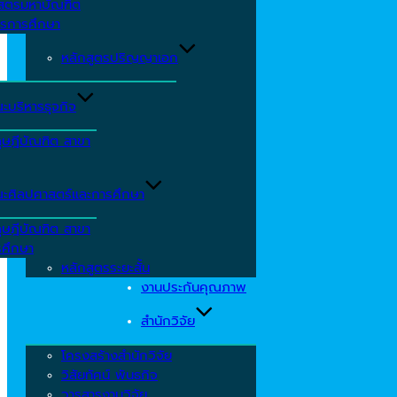
าสตรมหาบัณฑิต
ารการศึกษา
หลักสูตรปริญญาเอก
ะบริหารธุจกิจ
ุษฎีบัณฑิต สาขา
ะศิลปศาสตร์และการศึกษา
ุษฎีบัณฑิต สาขา
รศึกษา
หลักสูตรระยะสั้น
งานประกันคุณภาพ
สำนักวิจัย
โครงสร้างสำนักวิจัย
วิสัยทัศน์ พันธกิจ
วารสารงานวิจัย