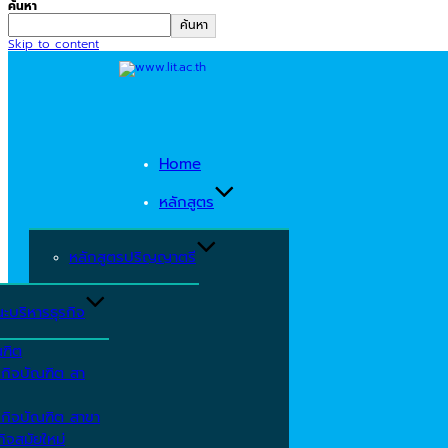
ค้นหา
ค้นหา
Skip to content
Home
หลักสูตร
หลักสูตรปริญญาตรี
ะบริหารธุรกิจ
ณฑิต
รกิจบัณฑิต สา
รกิจบัณฑิต สาขา
ิจสมัยใหม่