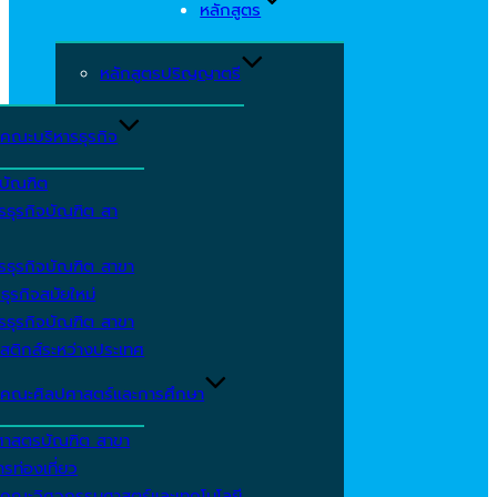
หลักสูตร
หลักสูตรปริญญาตรี
คณะบริหารธุรกิจ
ีบัณฑิต
รธุรกิจบัณฑิต สา
รธุรกิจบัณฑิต สาขา
ธุรกิจสมัยใหม่
รธุรกิจบัณฑิต สาขา
สติกส์ระหว่างประเทศ
คณะศิลปศาสตร์และการศึกษา
ศาสตรบัณฑิต สาขา
รท่องเที่ยว
คณะวิศวกรรมศาสตร์และเทคโนโลยี