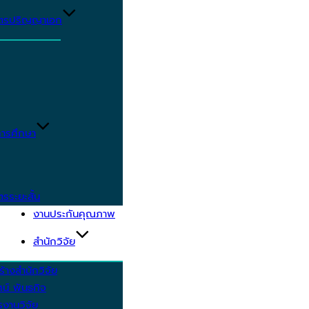
ูตรปริญญาเอก
ารศึกษา
ตรระยะสั้น
งานประกันคุณภาพ
สำนักวิจัย
้างสำนักวิจัย
ัศน์ พันธกิจ
งานวิจัย