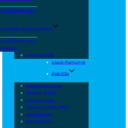
ญาดุษฎีบัณฑิต สาขา
ร
คณะศิลปศาสตร์และการศึกษา
ญาดุษฎีบัณฑิต สาขา
รการศึกษา
หลักสูตรระยะสั้น
งานประกันคุณภาพ
สำนักวิจัย
โครงสร้างสำนักวิจัย
วิสัยทัศน์ พันธกิจ
วารสารงานวิจัย
จริยธรรมการวิจัย (IRB)
บริการวิชาการ
ผลงานวิชาการ