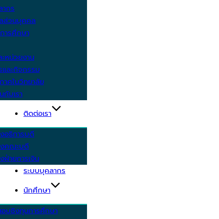
คลากร
ูลส่วนบุคคล
ีการศึกษา
ะหน่วยงาน
ารและกิจกรรม
กาศในวิทยาลัย
นกับเรา
ติดต่อเรา
งอธิการบดี
รงคณะบดี
งฝ่ายการเงิน
ระบบบุคลากร
นักศึกษา
สอบชิงทุนการศึกษา