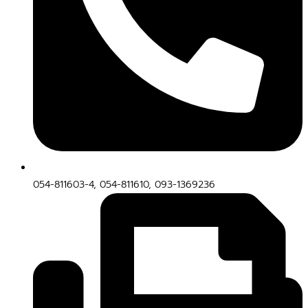
054-811603-4, 054-811610, 093-1369236