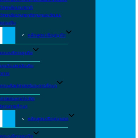
วิทยาลัยนานาชาติ
วิทยาลัยนานาชาติภาษาและวัฒนะ
ธรรมจีน
หลักสูตรปริญญาโท
คณะบริหารธุรกิจ
รธุรกิจมหาบัณฑิต
ัดการ
คณะศิลปศาสตร์และการศึกษา
าศาสตรมหาบัณฑิต
ริหารการศึกษา
หลักสูตรปริญญาเอก
คณะบริหารธุจกิจ