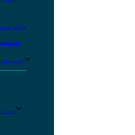
และเทคโนโลยี
ษาและวัฒนะ
ูตรปริญญาโท
ารศึกษา